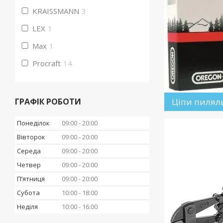
KRAISSMANN
3
LEX
1
Max
1
Procraft
14
ГРАФІК РОБОТИ
Ціпи пилял
Понеділок
09:00
20:00
Вівторок
09:00
20:00
Середа
09:00
20:00
Четвер
09:00
20:00
Пʼятниця
09:00
20:00
Субота
10:00
18:00
Неділя
10:00
16:00