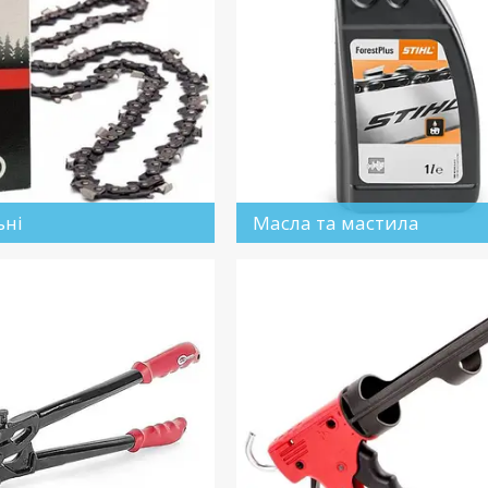
ьні
Масла та мастила