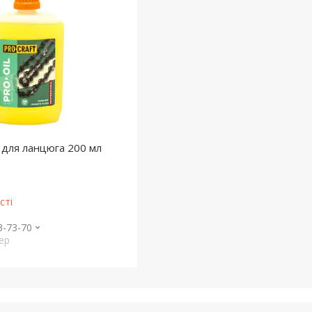
t для ланцюга 200 мл
сті
3-73-70
ер