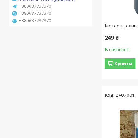
+380687737370
+380687737370
+380687737370
Моторна олива 
249 ₴
В наявності
Купити
2407001