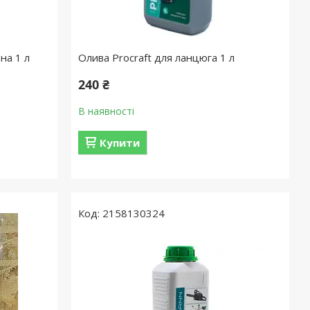
на 1 л
Олива Procraft для ланцюга 1 л
240 ₴
В наявності
Купити
2158130324