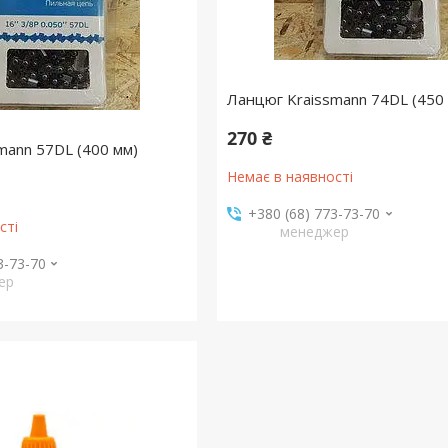
Ланцюг Kraissmann 74DL (450
270 ₴
mann 57DL (400 мм)
Немає в наявності
+380 (68) 773-73-70
сті
менеджер
3-73-70
ер