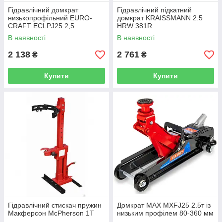
Гідравлічний домкрат
Гідравлічний підкатний
низькопрофільний EURO-
домкрат KRAISSMANN 2.5
CRAFT ECLPJ25 2,5
HRW 381R
т.,поворотна ручка 180
(низькопрофільний,поворотн
В наявності
В наявності
градусів 80-360мм
а рукоятка)
2 138
2 761
₴
₴
Купити
Купити
Гідравлічний стискач пружин
Домкрат MAX MXFJ25 2.5т із
Макферсон McPherson 1T
низьким профілем 80-360 мм