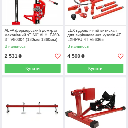
ALFA фермерський домкрат
LEX гідравлічний витискач
механічний зТ 60" ALHLFJ60-
для вирівнювання кузовів 4Т
3T V80304 (130мм-1360мм)
LXHPPJ-4T V86365
В наявності
В наявності
2 531
4 500
₴
₴
Купити
Купити