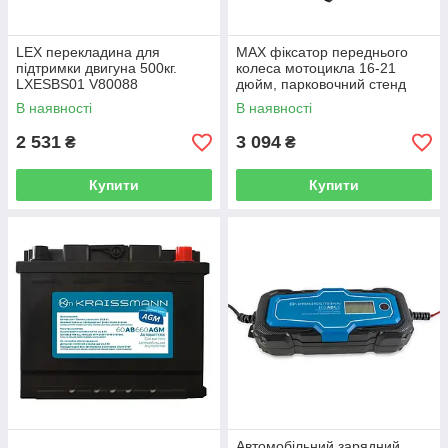
LEX перекладина для
MAX фіксатор переднього
підтримки двигуна 500кг.
колеса мотоцикла 16-21
LXESBS01 V80088
дюйм, парковочний стенд
(Wheel Chock)
В наявності
В наявності
2 531
3 094
₴
₴
Купити
Купити
Автомобільний зарядний