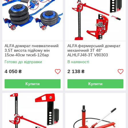
ALFA домкрат пневматичний
ALFA фермерський домкрат
3,5Т висота підйому мін
механічний 3Т 48"
15см-40см тиск6-12бар
ALHLFJ48-3T V80303
Готово до відправки
В наявності
4 050
2 138
₴
₴
Купити
Купити