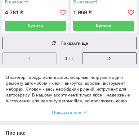
В наявності
В наявності
4 781
1 969
₴
₴
Купити
Купити
Показати ще
1
/ 7
В категорії представлені автослесарные інструменти для
ремонту автомобіля - ключі, викрутки, воротки, інструмент
наборах. Словом - весь необхідний ручний інструмент для
автосервісу. В нашому асортименті тільки якісні і надержные
інструменти для ремонту автомобіля, які прослужать довго
для Вашого автосервісу.
Показати все
Хочете купити якісний ручний інструмент? Ви потрапили за
потрібною адресою! Ви можете зробити замовлення онлайн
або звернутися до наших менеджерів по телефону - вони з
Про нас
задоволенням допоможуть підібрати необхідні інструменти
для ремонту автомобіля під Ваші потреби.