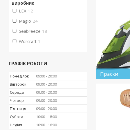
Виробник
LEX
12
Magio
24
Seabreeze
18
Worcraft
1
ГРАФІК РОБОТИ
Праски
Понеділок
09:00
20:00
Вівторок
09:00
20:00
Середа
09:00
20:00
Четвер
09:00
20:00
Пʼятниця
09:00
20:00
Субота
10:00
18:00
Неділя
10:00
16:00