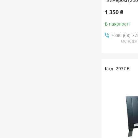
таймером (200
1 350 ₴
В наявності
+380 (68) 77
менедж
2930В