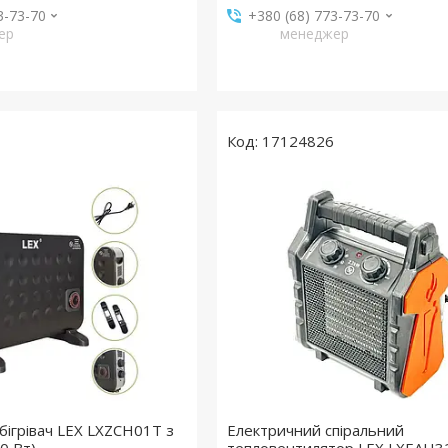
3-73-70
+380 (68) 773-73-70
ер
менеджер
17124826
бігрівач LEX LXZCH01T з
Електричний спіральний