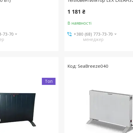
0 Вт)
тепловентилятор LEX LXEAH32 
1 181 ₴
В наявності
3-73-70
+380 (68) 773-73-70
ер
менеджер
SeaBreeze040
Топ