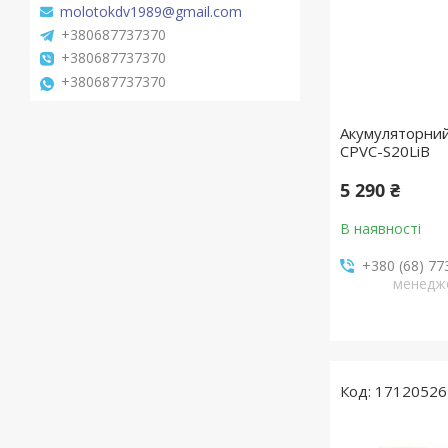
molotokdv1989@gmail.com
+380687737370
+380687737370
+380687737370
Акумуляторни
CPVC-S20LiB
5 290 ₴
В наявності
+380 (68) 77
менедж
17120526