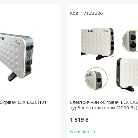
17123226
бігрівач LEX LXZCH01
Електричний обігрівач LEX LX
турбовентилятором (2000 Вт)
1 519 ₴
В наявності