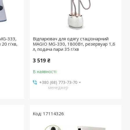
МG-333,
Відпарювач для одягу стаціонарний
 20 г/хв,
MAGIO МG-330, 1800Вт, резервуар 1,6
л, подача пари 35 г/хв
3 519 ₴
В наявності
+380 (68) 773-73-70
менеджер
17114326