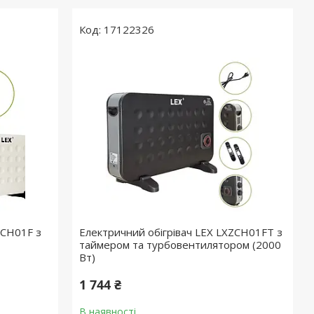
17122326
ZCH01F з
Електричний обігрівач LEX LXZCH01FT з
таймером та турбовентилятором (2000
Вт)
1 744 ₴
В наявності