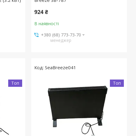
(3.2 кВт)
Breeze SB-787
924 ₴
В наявності
+380 (68) 773-73-70
менеджер
SeaBreeze041
Топ
Топ