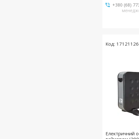
+380 (68) 77
менедж
17121126
Електричний о