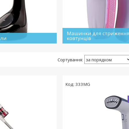
Машинки для стриженн
ели
ковтунців
333MG