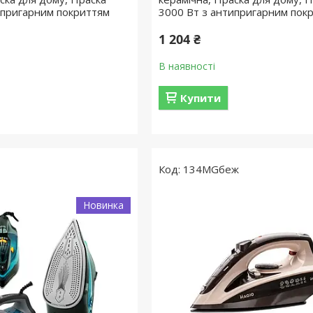
ипригарним покриттям
3000 Вт з антипригарним пок
1 204 ₴
В наявності
Купити
134МGбеж
Новинка