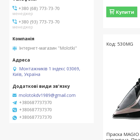
+380 (68) 773-73-70
Купити
менеджер
+380 (93) 773-73-70
менеджер
530МG
Інтернет-магазин "Molotki"
Монтажників 1 індекс 03069,
Київ, Україна
molotokdv1989@gmail.com
+380687737370
+380687737370
+380687737370
Праска MAGIO
керамічна, Пра