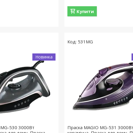
Купити
531МG
Новинка
 MG-530 3000Вт
Праска MAGIO MG-531 3000В
ска для дому, Праска
керамічна, Праска для дому, 