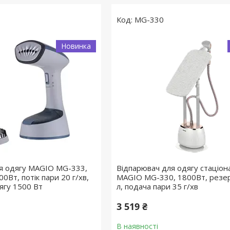
MG-330
Новинка
я одягу MAGIO МG-333,
Відпарювач для одягу стаціо
0Вт, потік пари 20 г/хв,
MAGIO МG-330, 1800Вт, резер
ягу 1500 Вт
л, подача пари 35 г/хв
3 519 ₴
В наявності