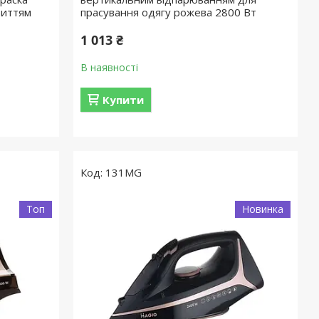
риттям
прасування одягу рожева 2800 Вт
1 013 ₴
В наявності
Купити
131МG
Топ
Новинка