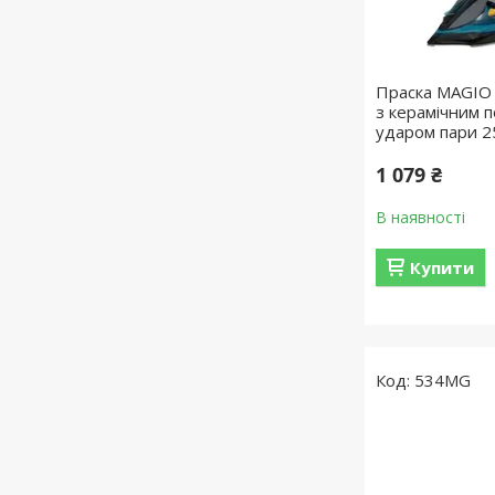
Праска MAGIO
з керамічним п
ударом пари 25
1 079 ₴
В наявності
Купити
534МG