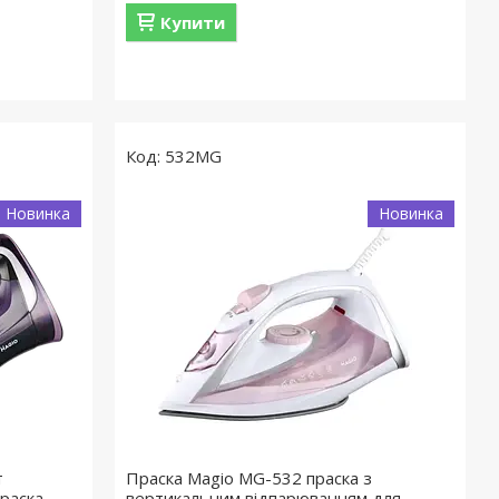
Купити
532МG
Новинка
Новинка
т
Праска Magio MG-532 праска з
Праска
вертикальним відпарюванням для