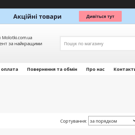
 Molotki.com.ua
мент за найкращими
 оплата
Повернення та обмін
Про нас
Контакт