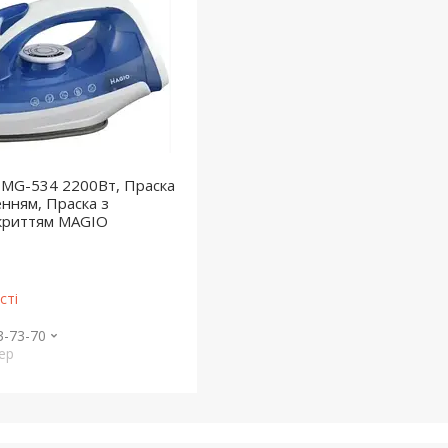
 МG-534 2200Вт, Праска
енням, Праска з
окриттям MAGIO
сті
3-73-70
ер