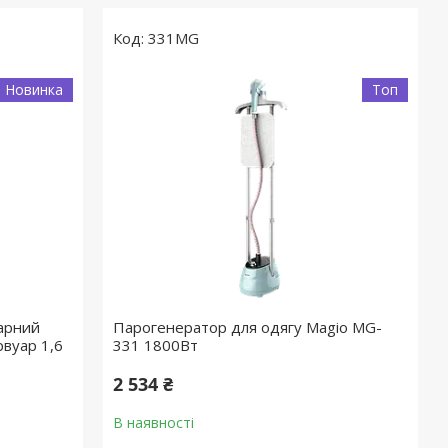
331MG
Новинка
Топ
нарний
Парогенератор для одягу Magio MG-
вуар 1,6
331 1800Вт
2 534 ₴
В наявності