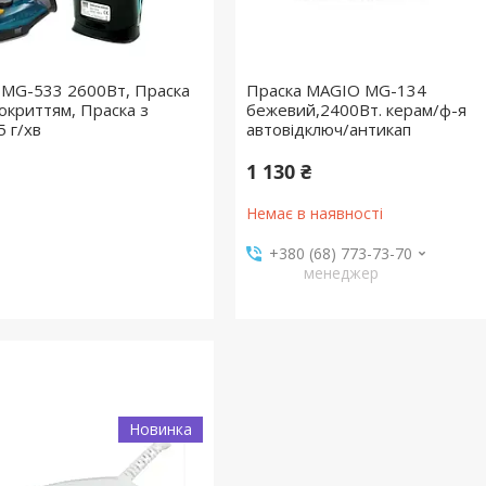
 MG-533 2600Вт, Праска
Праска MAGIO MG-134
окриттям, Праска з
бежевий,2400Вт. керам/ф-я
 г/хв
автовідключ/антикап
1 130 ₴
Немає в наявності
+380 (68) 773-73-70
менеджер
Новинка