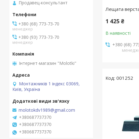
Продавец-консультант
Лещата верста
1 425 ₴
+380 (68) 773-73-70
менеджер
В наявності
+380 (93) 773-73-70
менеджер
+380 (68) 77
менедж
Інтернет-магазин "Molotki"
001252
Монтажників 1 індекс 03069,
Київ, Україна
molotokdv1989@gmail.com
+380687737370
+380687737370
+380687737370