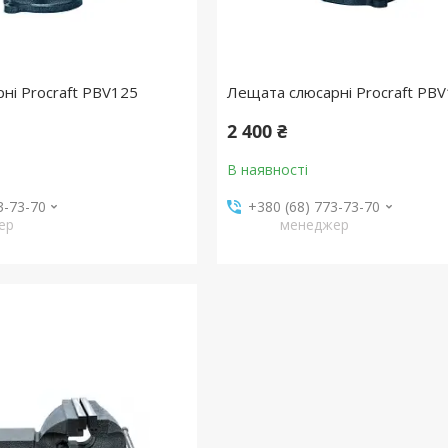
ні Procraft PBV125
Лещата слюсарні Procraft PB
2 400 ₴
В наявності
3-73-70
+380 (68) 773-73-70
ер
менеджер