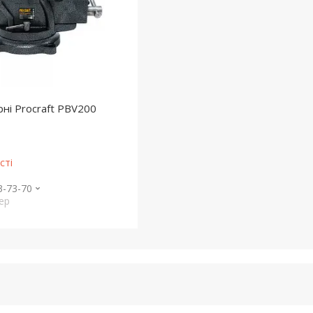
ні Procraft PBV200
сті
3-73-70
ер