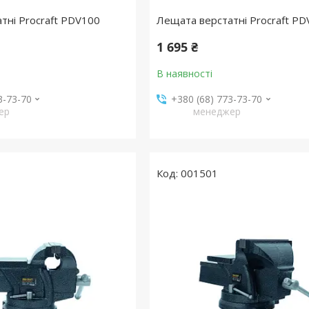
тні Procraft PDV100
Лещата верстатні Procraft P
1 695 ₴
В наявності
3-73-70
+380 (68) 773-73-70
ер
менеджер
001501