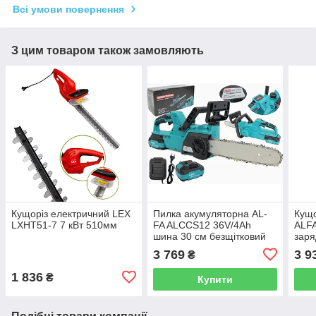
Всі умови повернення
З цим товаром також замовляють
Кущоріз електричний LEX
Пилка акумуляторна AL-
Кущо
LXHT51-7 7 кВт 510мм
FA ALCCS12 36V/4Ah
ALFA
шина 30 см безщітковий
заря
двигун
3 769
3 9
₴
1 836
₴
Купити