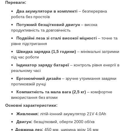
Переваги:
Два акумулятори в комплекті
– безперервна
робота без простоїв
Потужний безщітковий двигун
– висока
продуктивність та довговічність
Подвійні леза зі сталі високої міцності
– точне та
рівне підстригання
Швидка зарядка (1,5 години)
– мінімальні затримки
під час роботи
Індикатор заряду батареї
– контроль рівня енергії в
реальному часі
Ергономічний дизайн
– зручне утримання завдяки
протиковзкій ручці
Компактність та мала вага (2,5 кг)
– комфортне
використання без втоми
Основні характеристики:
Живлення:
літій-іонний акумулятор 21V 4.0Ah
Двигун:
безщітковий, оберти 2000 об/хв
Довжина лез:
450 мм, ширина зрізу 16 мм