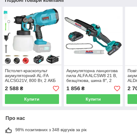
Подібні товари компанії
Пістолет-краскопульт
Акумуляторна ланцюгова
Пові
акумуляторний AL-FA
пила ALFA ALCSW8 21 В,
акум
ALCSG21V, 800 Вт, 2 АКБ
безщіткова, шина 8″, 2
ALDA
+ зарядний пристрій, бак
АКБ 2 А·год і зарядний
АКБ 
2 588
1 856
2 7
₴
₴
800 мл
пристрій
прис
Купити
Купити
Про нас
98% позитивних з 348 відгуків за рік