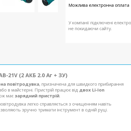
У компанії підключені електр
не покидаючи сайту.
-21V (2 АКБ 2.0 Аг + ЗУ)
на повітродувка
, призначена для швидкого прибирання
і або в майстерні. Пристрій працює від
двох Li-Ion
кож має
зарядний пристрій
.
 повітродувка легко справляється з очищенням навіть
озволяють зручно тримати інструмент в одній руці.