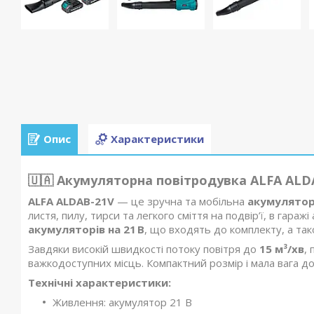
Опис
Характеристики
🇺🇦
Акумуляторна повітродувка ALFA ALDAB
ALFA ALDAB-21V
— це зручна та мобільна
акумулятор
листя, пилу, тирси та легкого сміття на подвір’ї, в гараж
акумуляторів на 21 В
, що входять до комплекту, а та
Завдяки високій швидкості потоку повітря до
15 м³/хв
,
важкодоступних місць. Компактний розмір і мала вага д
Технічні характеристики:
Живлення: акумулятор 21 В