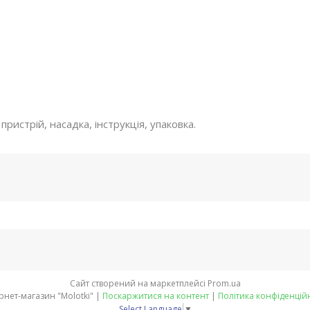
ристрій, насадка, інструкція, упаковка.
Сайт створений на маркетплейсі
Prom.ua
Інтернет-магазин "Molotki" |
Поскаржитися на контент
|
Політика конфіденцій
Select Language
▼