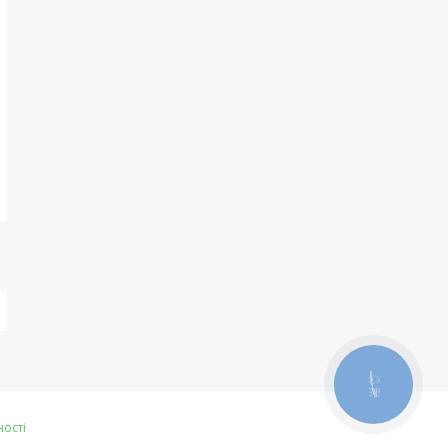
КНОПКА
ЗВ'ЯЗКУ
ності