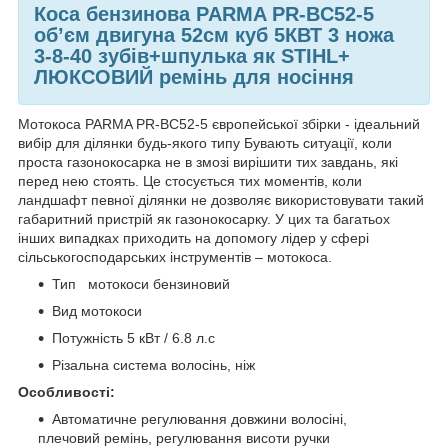
Коса бензинова PARMA PR-BC52-5
обʼєм двигуна 52см куб 5КВТ 3 ножа
3-8-40 зубів+шпулька як STIHL+
ЛЮКСОВИЙ ремінь для носіння
Мотокоса PARMA PR-BC52-5 європейської збірки - ідеальний
вибір для ділянки будь-якого типу Бувають ситуації, коли
проста газонокосарка не в змозі вирішити тих завдань, які
перед нею стоять. Це стосується тих моментів, коли
ландшафт певної ділянки не дозволяє використовувати такий
габаритний пристрій як газонокосарку. У цих та багатьох
інших випадках приходить на допомогу лідер у сфері
сільськогосподарських інструментів – мотокоса.
Тип мотокоси бензиновий
Вид мотокоси
Потужність 5 кВт / 6.8 л.с
Різальна система волосінь, ніж
Особливості:
Автоматичне регулювання довжини волосіні,
плечовий ремінь, регулювання висоти ручки