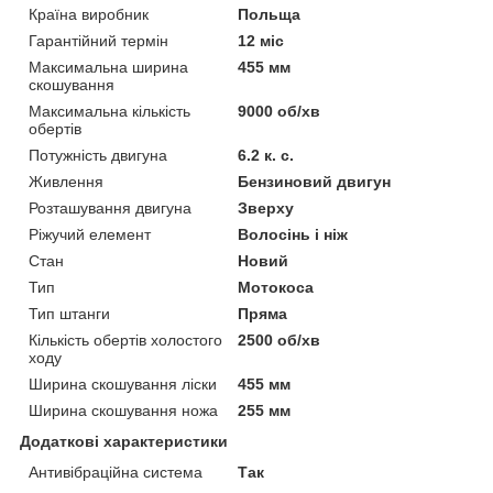
Країна виробник
Польща
Гарантійний термін
12 міс
Максимальна ширина
455 мм
скошування
Максимальна кількість
9000 об/хв
обертів
Потужність двигуна
6.2 к. с.
Живлення
Бензиновий двигун
Розташування двигуна
Зверху
Ріжучий елемент
Волосінь і ніж
Стан
Новий
Тип
Мотокоса
Тип штанги
Пряма
Кількість обертів холостого
2500 об/хв
ходу
Ширина скошування ліски
455 мм
Ширина скошування ножа
255 мм
Додаткові характеристики
Антивібраційна система
Так