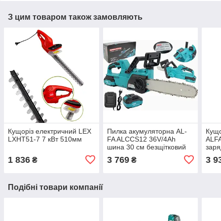
З цим товаром також замовляють
Кущоріз електричний LEX
Пилка акумуляторна AL-
Кущо
LXHT51-7 7 кВт 510мм
FA ALCCS12 36V/4Ah
ALFA
шина 30 см безщітковий
заря
двигун
1 836
3 769
3 9
₴
₴
Подібні товари компанії