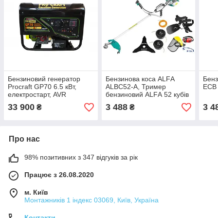
Бензиновий генератор
Бензинова коса ALFА
Бен
Procraft GP70 6.5 кВт,
ALBC52-A, Тример
ЕСВ 
електростарт, AVR
бензиновий ALFА 52 кубів
3.8 кВт
33 900
3 488
3 4
₴
₴
Про нас
98% позитивних з 347 відгуків за рік
Працює з 26.08.2020
м. Київ
Монтажників 1 індекс 03069, Київ, Україна
Контакти