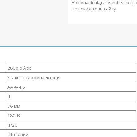
У компанії підключені електр
не покидаючи сайту.
2800 об/хв
3.7 кг - вся комплектація
AA 4-4.5
III
76 мм
180 Вт
IP20
Щітковий