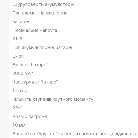
Шуруповерти акумуляторні
Тип елементів живлення
батарея
Номінальна напруга
21 В
Тип акумуляторної батареї
Li-ion
Ємність батареї
2000 мА·г
Час зарядки батареї
1.5 год
Кількість ступенів крутного моменту
25+1
Розмір патрона
10 мм
Вага нетто/брутто (значення ваги вказано довідково та м