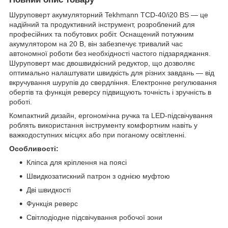
Шуруповерт акумуляторний Tekhmann TCD-40/i20 BS — це
надійний та продуктивний інструмент, розроблений для
професійних та побутових робіт. Оснащений потужним
акумулятором на 20 В, він забезпечує тривалий час
автономної роботи без необхідності частого підзаряджання.
Шуруповерт має двошвидкісний редуктор, що дозволяє
оптимально налаштувати швидкість для різних завдань — від
вкручування шурупів до свердління. Електронне регулювання
обертів та функція реверсу підвищують точність і зручність в
роботі.
Компактний дизайн, ергономічна ручка та LED-підсвічування
роблять використання інструменту комфортним навіть у
важкодоступних місцях або при поганому освітленні.
Особливості:
Кліпса для кріплення на поясі
Швидкозатискний патрон з однією муфтою
Дві швидкості
Функція реверс
Світлодіодне підсвічування робочої зони