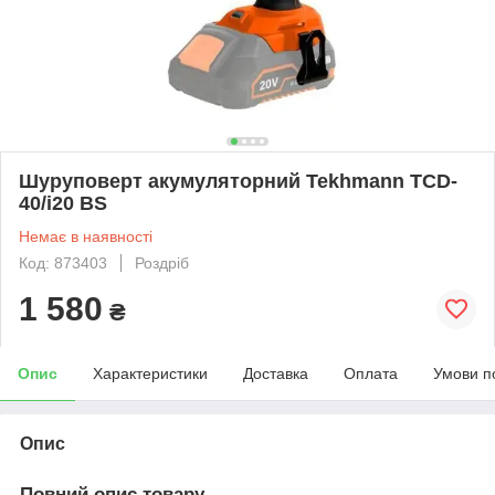
Шуруповерт акумуляторний Tekhmann TCD-
40/i20 BS
Немає в наявності
Код: 873403
Роздріб
1 580
₴
Опис
Характеристики
Доставка
Оплата
Умови п
Опис
Повний опис товару