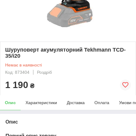
Шуруповерт акумуляторний Tekhmann TCD-
35/i20
Немає в наявності
Код: 873404
Роздріб
1 190
₴
Опис
Характеристики
Доставка
Оплата
Умови п
Опис
Повний опис товару