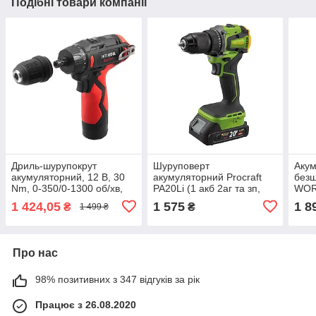
Подібні товари компанії
Дриль-шурупокрут
Шуруповерт
Аку
акумуляторний, 12 В, 30
акумуляторний Procraft
безщ
Nm, 0-350/0-1300 об/хв,
PA20Li (1 акб 2аг та зп,
WOR
патрон 0,8-10 мм, 2,0 Аг,
кейс)
1 424,05
1 575
1 8
₴
₴
1 499 ₴
знімний патрон
INTERTOOL WT-0318
Про нас
98% позитивних з 347 відгуків за рік
Працює з 26.08.2020