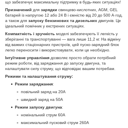
що забезпечує максимальну підтримку в будь-яких ситуаціях!
Призначений
для
зарядки
свинцево-кислотних, AGM, GEL
батарей із напругою 12 або 24 В і ємністю від 20 до 500 А·год,
а також для
запуску
бензинових та дизельних
двигунів. Це
ідеальний помічник у екстрених ситуаціях.
Компактність і зручність
моделі забезпечують її легкість у
зберіганні та транспортуванні — вага лише 11,2 кг. На відміну
від важких стаціонарних пристроїв, цей пуско-зарядний блок
легко переносити і використовувати, коли це необхідно.
Інтуїтивне управління
дозволяє просто обрати потрібний
режим роботи, від заряджання до запуску двигуна, та
налаштувати силу струму, що відповідає вашим потребам.
Режими та налаштування струму:
Режим заряджання
:
повільний заряд на 20А
швидкий заряд на 50А
Режим запуску двигуна
:
номінальний струм 60А
максимальний пусковий струм 260А