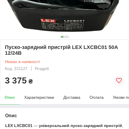
Пуско-зарядний пристрій LEX LXCBC01 50A
12/24В
Немає в наявності
Код: 221127
Роздріб
3 375
₴
Опис
Характеристики
Доставка
Оплата
Умови п
Опис
LEX LXCBC01
—
універсальний пуско-зарядний пристрій
,