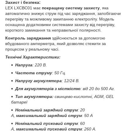
Захист і безпека:
LEX LXCBC01 має
покращену систему захисту
, яка
автоматично знижує струм під час заряджання, запобігаючи
перегріву та можливому закипанню електроліту. Модель
оснащена додатковими системами захисту від перегріву,
короткого замикання та неправильної полярності.
Контроль заряджання
здійснюється за допомогою
вбудованого амперметра, який дозволяє стежити за
процесом у реальному часі.
Технічні Характеристики:
Напруга
: 220 В.
Частота струму
: 50 Гц.
Напругу акумулятора
: 12/24 В.
Для акумуляторів з місткістю
: від 20 до 500 Аг.
Тип акумулятора:
свинцево-кислотні, AGM, GEL
батареї
Номінальний зарядний струм
: 20
А,
максимальний зарядний струм
: 50 А
Номінальний пусковий струм
: 60
А,
максимальний пусковий струм
: 260 А.