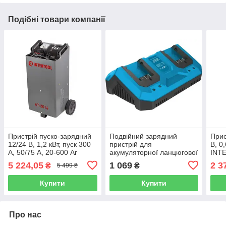
Подібні товари компанії
Пристрій пуско-зарядний
Подвійний зарядний
Прис
12/24 В, 1,2 кВт, пуск 300
пристрій для
В, 0
А, 50/75 А, 20-600 Аг
акумуляторної ланцюгової
INT
INTERTOOL AT-3016
пили KRAISSMANN 4000
5 224,05
1 069
2 3
₴
₴
5 499 ₴
AKS 18
Купити
Купити
Про нас