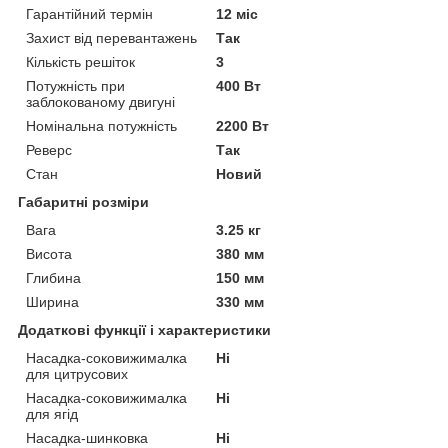
Гарантійний термін
12 міс
Захист від перевантажень
Так
Кількість решіток
3
Потужність при
400 Вт
заблокованому двигуні
Номінальна потужність
2200 Вт
Реверс
Так
Стан
Новий
Габаритні розміри
Вага
3.25 кг
Висота
380 мм
Глибина
150 мм
Ширина
330 мм
Додаткові функції і характеристики
Насадка-соковижималка
Ні
для цитрусових
Насадка-соковижималка
Ні
для ягід
Насадка-шинковка
Ні