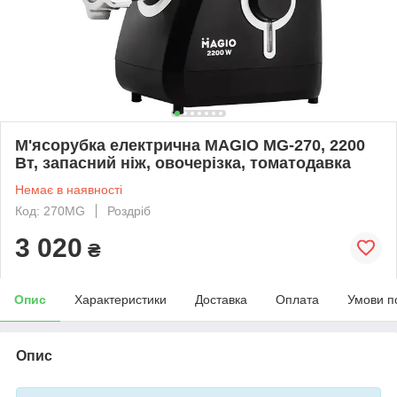
М'ясорубка електрична MAGIO МG-270, 2200
Вт, запасний ніж, овочерізка, томатодавка
Немає в наявності
Код: 270МG
Роздріб
3 020
₴
Опис
Характеристики
Доставка
Оплата
Умови п
Опис