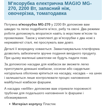
М'ясорубка електрична MAGIO МG-
270, 2200 Вт, запасний ніж,
овочерізка, томатодавка
Потужна
м'ясорубка MG-270
у 2200 Вт допоможе вам
швидко та легко подрібнити м'ясо, рибу та овочі. Два режими
роботи допоможуть впоратися навіть із жорстким м'ясом та
прожилками. Також у комплекті до м'ясорубки є два ножі з
нержавіючої сталі, які прослужать вам довго.
Деталі її всередину ховаються. Завантажувальна платформа
дозволить забезпечити зручне подання вихідного продукту.
При цьому маленькі шматочки не будуть падати повз.
За допомогою насадки для ковбасок ви зможете легко
приготувати домашні ковбаски, сосиски або сардельки:
натуральна оболонка кріпиться на насадку, насадка – на шнек
і залишається лише контролювати процес наповнення
майбутньої ковбаски фаршем.
А насадка «кеббе» допоможе вам отримати порожнисті
трубочки для подальшого наповнення їх фаршем і
обсмажування.
Матеріал корпусу
Пластик