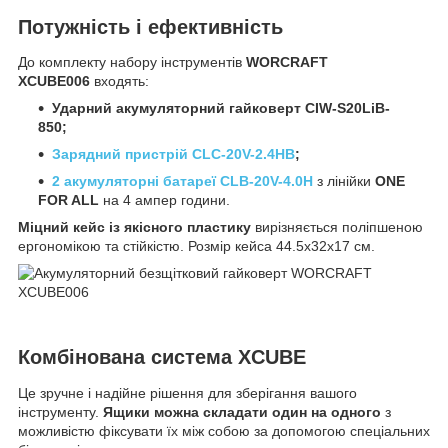
Потужність і ефективність
До комплекту набору інструментів
WORCRAFT
XCUBE006
входять:
Ударний акумуляторний гайковерт CIW-S20LiB-
850;
Зарядний пристрій CLC-20V-2.4HB
;
2 акумуляторні батареї CLB-20V-4.0H
з лінійки
ONE
FOR ALL
на 4 ампер години.
Міцний кейс із якісного пластику
вирізняється поліпшеною
ергономікою та стійкістю. Розмір кейса 44.5x32x17 см.
Комбінована система XCUBE
Це зручне і надійне рішення для зберігання вашого
інструменту.
Ящики можна складати один на одного
з
можливістю фіксувати їх між собою за допомогою спеціальних