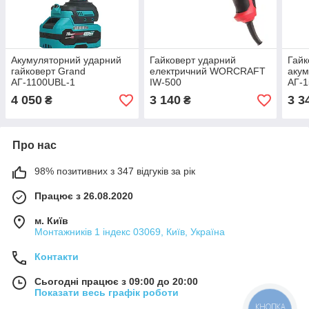
Акумуляторний ударний
Гайковерт ударний
Гайк
гайковерт Grand
електричний WORCRAFT
аку
АГ-1100UBL-1
IW-500
АГ-1
BRUSHLESS (1x4Аг + ЗП)
ЗУ, 
4 050
3 140
3 3
₴
₴
Про нас
98% позитивних з 347 відгуків за рік
Працює з 26.08.2020
м. Київ
Монтажників 1 індекс 03069, Київ, Україна
Контакти
Сьогодні працює з 09:00 до 20:00
Показати весь графік роботи
КНОПКА