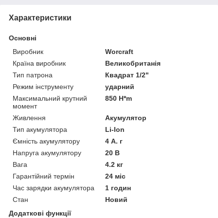
Характеристики
Основні
Виробник
Worcraft
Країна виробник
Великобританія
Тип патрона
Квадрат 1/2"
Режим інструменту
ударний
Максимальний крутний
850 H*m
момент
Живлення
Акумулятор
Тип акумулятора
Li-Ion
Ємність акумулятору
4 А. г
Напруга акумулятору
20 В
Вага
4.2 кг
Гарантійний термін
24 міс
Час зарядки акумулятора
1 годин
Стан
Новий
Додаткові функції