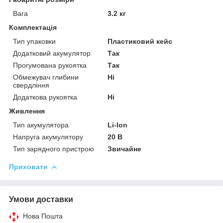
Вага
3.2 кг
Комплектація
Тип упаковки
Пластиковий кейс
Додатковий акумулятор
Так
Прогумована рукоятка
Так
Обмежувач глибини
Ні
свердління
Додаткова рукоятка
Ні
Живлення
Тип акумулятора
Li-Ion
Напруга акумулятору
20 В
Тип зарядного пристрою
Звичайне
Приховати
Умови доставки
Нова Пошта