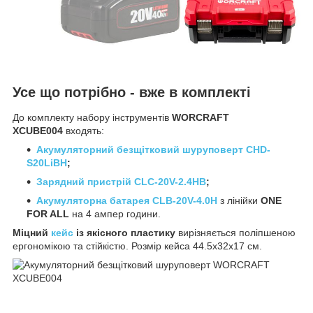
Усе що потрібно - вже в комплекті
До комплекту набору інструментів
WORCRAFT
XCUBE004
входять:
Акумуляторний безщітковий шуруповерт CHD-
S20LiBH
;
Зарядний пристрій CLC-20V-2.4HB
;
Акумуляторна батарея CLB-20V-4.0H
з лінійки
ONE
FOR ALL
на 4 ампер години.
Міцний
кейс
із якісного пластику
вирізняється поліпшеною
ергономікою та стійкістю. Розмір кейса 44.5x32x17 см.