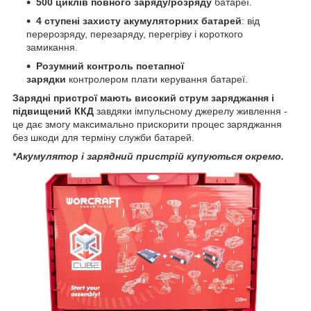
500 циклів повного заряду/розряду
батареї.
4 ступені захисту акумуляторних батарей
: від
перерозряду, перезаряду, перегріву і короткого
замикання.
Розумний контроль поетапної
зарядки
контролером плати керування батареї.
Зарядні пристрої мають високий струм заряджання і
підвищений ККД
завдяки імпульсному джерелу живлення -
це дає змогу максимально прискорити процес заряджання
без шкоди для терміну служби батарей.
*Акумулятор і зарядний пристрій купуються окремо.