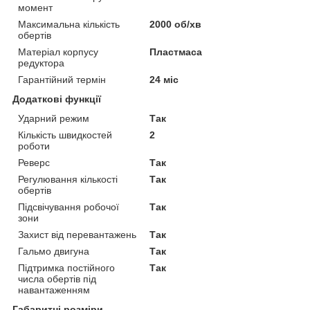
момент
Максимальна кількість
2000 об/хв
обертів
Матеріал корпусу
Пластмаса
редуктора
Гарантійний термін
24 міс
Додаткові функції
Ударний режим
Так
Кількість швидкостей
2
роботи
Реверс
Так
Регулювання кількості
Так
обертів
Підсвічування робочої
Так
зони
Захист від перевантажень
Так
Гальмо двигуна
Так
Підтримка постійного
Так
числа обертів під
навантаженням
Габаритні розміри