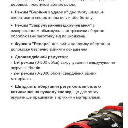
деревом, пластиком або металом.
Режим "Буріння з ударом"
дає змогу швидше
впоратися зі свердлінням цегли або бетону.
Режим "Закручування/відкручування"
з
використанням обмежувальної тріскачки вбереже
оброблювану заготовку від пошкоджень.
Функція "Реверс"
для зміни напрямку обертання
допоможе безпечно вийняти оснащення.
Двошвидкісний редуктор:
- 1-й режим
(0-500 об/хв) закручування і відкручування
шурупів і болтів.
- 2-й режим
(0-2000 об/хв) свердління різних
матеріалів.
Швидкість обертання регулюється силою
натискання на пускову кнопку
, що дає змогу
акуратніше працювати з крихкими матеріалами.