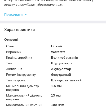
можуть змінюватися без попереднього повідомлення у
зв'язку з постійним удосконаленням.
Приховати
Характеристики
Основні
Стан
Новий
Виробник
Worcraft
Країна виробник
Великобританія
Тип
Шуруповерт
Живлення
Акумулятор
Режим інструменту
безударний
Тип патрона
Швидкозатискний
Мінімальний діаметр
1.5 мм
патрона
Максимальний діаметр
13 мм
патрона
Максимальний крутний
100 H*m