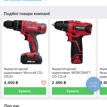
Подібні товари компанії
Акумуляторний
Акумуляторний
Аку
шуруповерт Worcraft CD-
шуруповерт WORCRAFT
безщ
20LiH
CD-12LiA
уда
CIS‑
4 450
2 490
4 4
₴
₴
Купити
Купити
Про нас