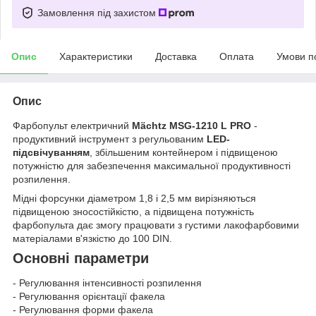
Замовлення під захистом
Опис
Характеристики
Доставка
Оплата
Умови п
Опис
Фарбопульт електричний
Mächtz MSG-1210 L PRO
-
продуктивний інструмент з регульованим
LED-
підсвічуванням
, збільшеним контейнером і підвищеною
потужністю для забезпечення максимальної продуктивності
розпилення.
Мідні форсунки діаметром 1,8 і 2,5 мм вирізняються
підвищеною зносостійкістю, а підвищена потужність
фарбопульта дає змогу працювати з густими лакофарбовими
матеріалами в'язкістю до 100 DIN.
Основні параметри
- Регулювання інтенсивності розпилення
- Регулювання орієнтації факела
- Регулювання форми факела