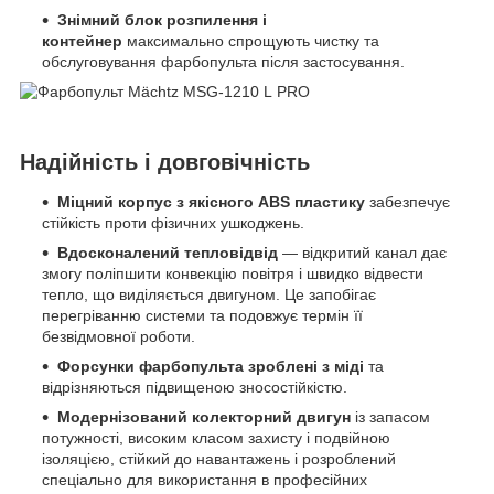
Знімний блок розпилення і
контейнер
максимально спрощують чистку та
обслуговування фарбопульта після застосування.
Надійність і довговічність
Міцний корпус з якісного ABS пластику
забезпечує
стійкість проти фізичних ушкоджень.
Вдосконалений тепловідвід
— відкритий канал дає
змогу поліпшити конвекцію повітря і швидко відвести
тепло, що виділяється двигуном. Це запобігає
перегріванню системи та подовжує термін її
безвідмовної роботи.
Форсунки фарбопульта зроблені з міді
та
відрізняються підвищеною зносостійкістю.
Модернізований колекторний двигун
із запасом
потужності, високим класом захисту і подвійною
ізоляцією, стійкий до навантажень і розроблений
спеціально для використання в професійних