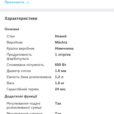
Приховати
Характеристики
Основні
Стан
Новий
Виробник
Mächtz
Країна виробник
Німеччина
Продуктивність
1 літр/хв
фарбопульта
Споживана потужність
650 Вт
Діаметр сопла
1.8 мм
Ємність бака розпилювача
1.2 л
Вага
1.6 кг
Гарантійний термін
24 міс
Додаткові функції
Регулювання подачі
Так
розпилюваної суміші
Регулювання ширини
Так