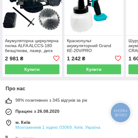
Акумуляторна циркулярна
Краскопульт
Шур
пилка ALFA ALCCS-180
акумуляторний Grand
аку
безщіткова, лазер, диск
КЕ-20V/PRO
CRA
185мм.
2 981
1 242
1 6
₴
₴
Купити
Купити
Про нас
98% позитивних з 345 відгуків за рік
Працює з 26.08.2020
м. Київ
Монтажників 1 індекс 03069, Київ, Україна