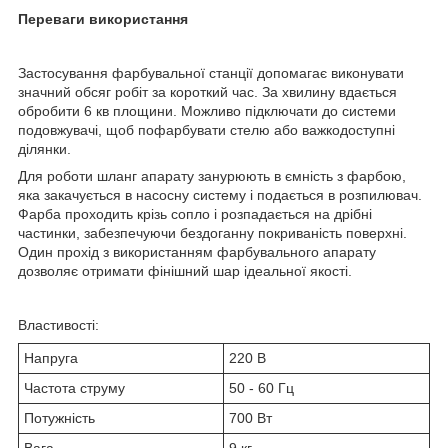
Переваги використання
Застосування фарбувальної станції допомагає виконувати
значний обсяг робіт за короткий час. За хвилину вдається
обробити 6 кв площини. Можливо підключати до системи
подовжувачі, щоб пофарбувати стелю або важкодоступні
ділянки.
Для роботи шланг апарату занурюють в ємність з фарбою,
яка закачується в насосну систему і подається в розпилювач.
Фарба проходить крізь сопло і розпадається на дрібні
частинки, забезпечуючи бездоганну покриваність поверхні.
Один прохід з використанням фарбувального апарату
дозволяє отримати фінішний шар ідеальної якості.
Властивості:
Напруга
220 В
Частота струму
50 - 60 Гц
Потужність
700 Вт
Вага
9 кг