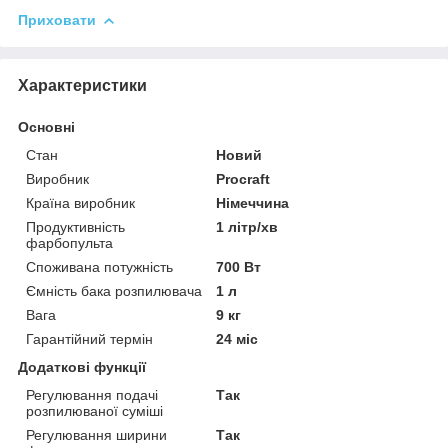
Приховати
Характеристики
Основні
Стан
Новий
Виробник
Procraft
Країна виробник
Німеччина
Продуктивність
1 літр/хв
фарбопульта
Споживана потужність
700 Вт
Ємність бака розпилювача
1 л
Вага
9 кг
Гарантійний термін
24 міс
Додаткові функції
Регулювання подачі
Так
розпилюваної суміші
Регулювання ширини
Так