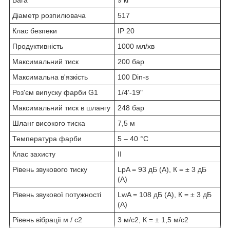
Діаметр розпилювача
517
Клас безпеки
IР 20
Продуктивність
1000 мл/хв
Максимальний тиск
200 бар
Максимальна в'язкість
100 Din-s
Роз'єм випуску фарби G1
1/4ʹ-19ʺ
Максимальний тиск в шлангу
248 бар
Шланг високого тиска
7,5 м
Температура фарби
5 – 40 °С
Клас захисту
II
Рівень звукового тиску
LpA = 93 дБ (А), К = ± 3 дБ
(А)
Рівень звукової потужності
LwA = 108 дБ (А), К = ± 3 дБ
(А)
Рівень вібрації м / с2
3 м/с2, К = ± 1,5 м/с2