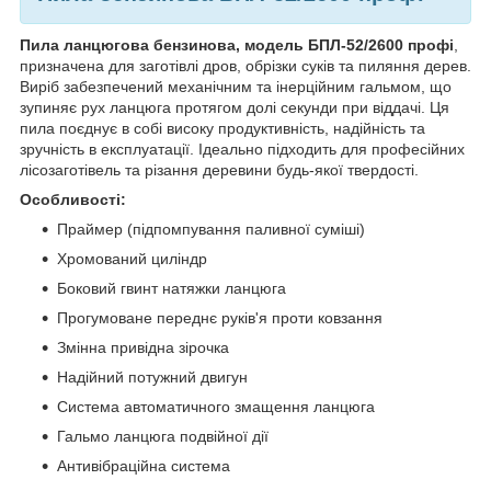
Пила ланцюгова бензинова, модель БПЛ-52/2600 профі
,
призначена для заготівлі дров, обрізки суків та пиляння дерев.
Виріб забезпечений механічним та інерційним гальмом, що
зупиняє рух ланцюга протягом долі секунди при віддачі. Ця
пила поєднує в собі високу продуктивність, надійність та
зручність в експлуатації. Ідеально підходить для професійних
лісозаготівель та різання деревини будь-якої твердості.
Особливості:
Праймер (підпомпування паливної суміші)
Хромований циліндр
Боковий гвинт натяжки ланцюга
Прогумоване переднє руків'я проти ковзання
Змінна привідна зірочка
Надійний потужний двигун
Система автоматичного змащення ланцюга
Гальмо ланцюга подвійної дії
Антивібраційна система