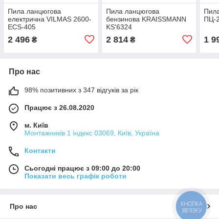
Пила ланцюгова
Пила ланцюгова
Пил
електрична VILMAS 2600-
бензинова KRAISSMANN
ПЦ-
ECS-405
KS'6324
2 496
2 814
1 9
₴
₴
Про нас
98% позитивних з 347 відгуків за рік
Працює з 26.08.2020
м. Київ
Монтажників 1 індекс 03069, Київ, Україна
Контакти
Сьогодні працює з 09:00 до 20:00
Показати весь графік роботи
КНОПКА
Про нас
ЗВ'ЯЗКУ