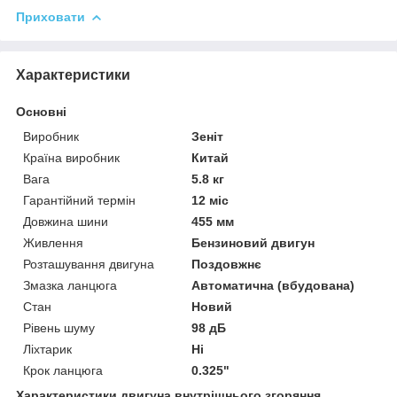
Приховати
Характеристики
Основні
Виробник
Зеніт
Країна виробник
Китай
Вага
5.8 кг
Гарантійний термін
12 міс
Довжина шини
455 мм
Живлення
Бензиновий двигун
Розташування двигуна
Поздовжнє
Змазка ланцюга
Автоматична (вбудована)
Стан
Новий
Рівень шуму
98 дБ
Ліхтарик
Ні
Крок ланцюга
0.325"
Характеристики двигуна внутрішнього згоряння