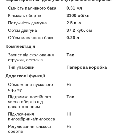
Ємність паливного бака
0.31 мл
Кількість обертів
3100 об/хв
Потужність двигуна
2.5 к. с.
Об'єм двигуна
37.2 куб. см
Об'єм масляного бака
0.26 л
Комплектація
Захист від сколювання
Так
стружки, осколків
Тип упаковки
Паперова коробка
Додаткові функції
Обмеження пускового
Ні
струму
Підтримка постійного
Так
числа обертів під
навантаженням
Підключення
Ні
пилозбірника/пилососа
Регулювання кількості
Ні
обертів