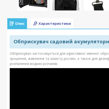
Опис
Характеристики
Обприскувач садовий акумуляторн
Обприскувач застосовується для ефективної хімічної оброб
зрошення, живлення та захисту рослин, а також для дезінфе
розпилення водних розчинів.