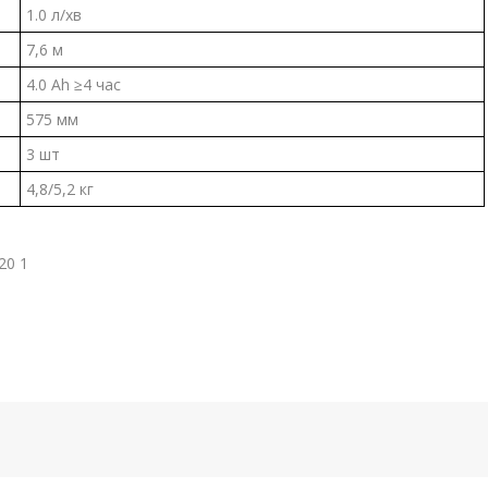
1.0 л/хв
7,6 м
4.0 Ah ≥4 час
575 мм
3 шт
4,8/5,2 кг
20 1