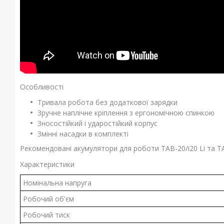
Особливості
Тривала робота без додаткової зарядки
Зручне наплічне кріплення з ергономічною спинкою
Зносостійкий і ударостійкий корпус
Змінні насадки в комплекті
Рекомендовані акумулятори для роботи TAB-20/i20 Li та TA
Характеристики
Номінальна напруга
Робочий об'єм
Робочий тиск