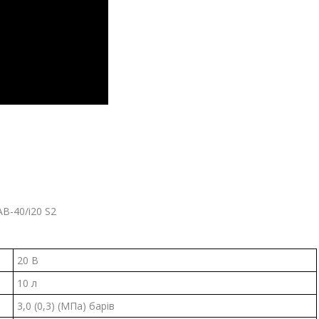
B-40/i20 S2
20 В
10 л
3,0 (0,3) (МПа) барів