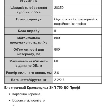
струму, Гц
Швидкість обертання
28350
турбіни, об/хв
Електродвигун
Однофазний колекторний з
подвійною ізоляцією
Клас виробу
II
Максимальна
800
продуктивність, мл/хв
Об'єм ємності для
800
матеріалу, мл
Максимальна в'язкість
60
рідини по DIN, з
Розмір пильного сопла, мм
2,6
Вага нетто/брутто, кг
2,2/2,6
Електричний Краскопульт ЗКП-750 ДО Профі
Картонна коробка
Воронка-віскозиметр