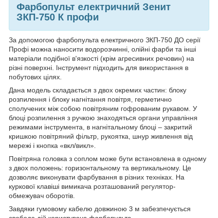
Фарбопульт електричний Зенит
ЗКП-750 К профи
За допомогою фарбопульта електричного ЗКП-750 ДО серії
Профі можна наносити водорозчинні, олійні фарби та інші
матеріали подібної в'язкості (крім агресивних речовин) на
різні поверхні. Інструмент підходить для використання в
побутових цілях.
Дана модель складається з двох окремих частин: блоку
розпилення і блоку нагнітання повітря, герметично
сполучених між собою повітряним гофрованим рукавом. У
блоці розпилення з ручкою знаходяться органи управління
режимами інструмента, в нагнітальному блоці – закритий
кришкою повітряний фільтр, рукоятка, шнур живлення від
мережі і кнопка «вкл/викл».
Повітряна головка з соплом може бути встановлена в одному
з двох положень: горизонтальному та вертикальному. Це
дозволяє виконувати фарбування в різних техніках. На
куркової клавіші вимикача розташований регулятор-
обмежувач оборотів.
Завдяки гумовому кабелю довжиною 3 м забезпечується
свобода дій користувача фарбопульта.