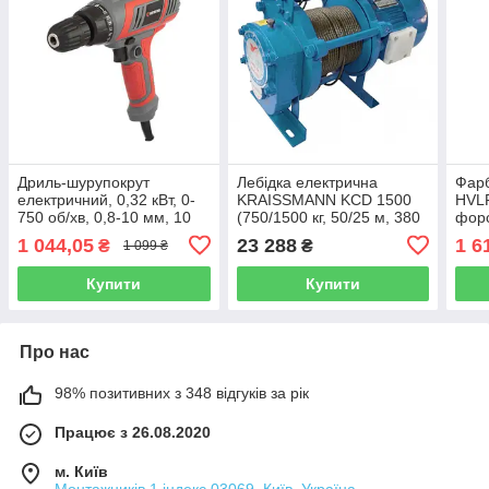
Дриль-шурупокрут
Лебідка електрична
Фарб
електричний, 0,32 кВт, 0-
KRAISSMANN KCD 1500
HVLP
750 об/хв, 0,8-10 мм, 10
(750/1500 кг, 50/25 м, 380
форс
Нм INTERTOOL DT-0103
В, три фази)
800
1 044,05
23 288
1 6
₴
₴
1 099 ₴
505
Купити
Купити
Про нас
98% позитивних з 348 відгуків за рік
Працює з 26.08.2020
м. Київ
Монтажників 1 індекс 03069, Київ, Україна