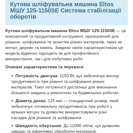
Кутова шліфувальна машина Eltos
МШУ 125-1150SE Система стабілізації
оборотів
Кутова шліфувальна машина Eltos МШУ 125-1150
SE
— це
компактний та продуктивний інструмент, призначений для
різання, шліфування та зачистки різних матеріалів, таких як
метал, дерево та камінь. Завдяки своїм характеристикам ця
модель відмінно підходить як для професійного
використання, так і для побутових робіт.
Основні характеристики та переваги:
Потужність двигуна
: 1150 Вт, що забезпечує високу
продуктивність при різанні та шліфуванні різних
матеріалів. Такої потужності достатньо для виконання
більшості завдань у ремонтних та будівельних роботах.
Діаметр диска
: 125 мм — стандартний розмір, який
забезпечує оптимальну продуктивність при роботі у
вузьких місцях та дозволяє використовувати різні
насадки для різання та шліфування.
Швидкість обертання
: До 11000 об/хв, що дозволяє
швидко та ефективно обробляти матеріали,