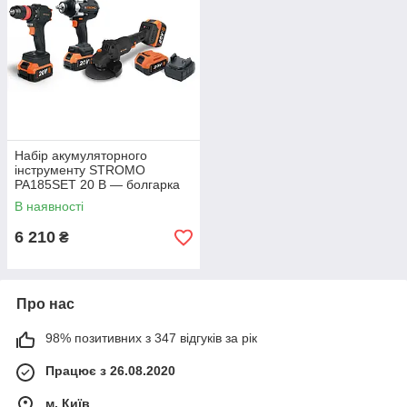
Набір акумуляторного
інструменту STROMO
PA185SET 20 В — болгарка
125 мм, гайковерт 650 Нм,
В наявності
шурупокрут, 3 АКБ 4 А·год, 2
ЗП
6 210
₴
Про нас
98% позитивних з 347 відгуків за рік
Працює з 26.08.2020
м. Київ