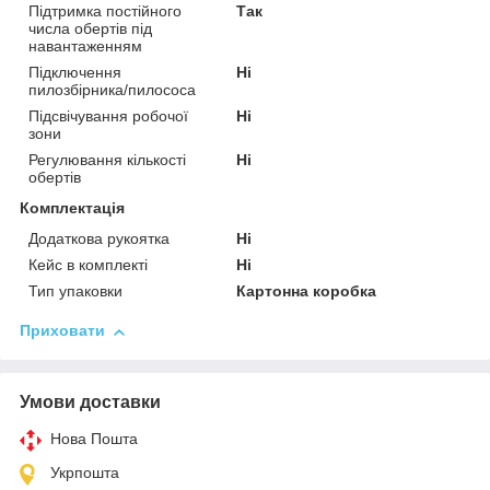
Підтримка постійного
Так
числа обертів під
навантаженням
Підключення
Ні
пилозбірника/пилососа
Підсвічування робочої
Ні
зони
Регулювання кількості
Ні
обертів
Комплектація
Додаткова рукоятка
Ні
Кейс в комплекті
Ні
Тип упаковки
Картонна коробка
Приховати
Умови доставки
Нова Пошта
Укрпошта