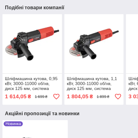
Подібні товари компанії
Шліфмашина кутова, 0,95
Шліфмашина кутова, 1,1
Шліф
кВт, 3000-11000 об/хв,
кВт, 3000-11000 об/хв,
кВт,
диск 125 мм, система
диск 125 мм, система
диск
стабілізації, плавний пуск
стабілізації, плавний пуск
стабі
1 614,05
1 804,05
3 0
₴
₴
1 699 ₴
1 899 ₴
INTERTOOL WT-0233
INTERTOOL WT-0234
повт
плав
Акційні пропозиції та новинки
Новинка