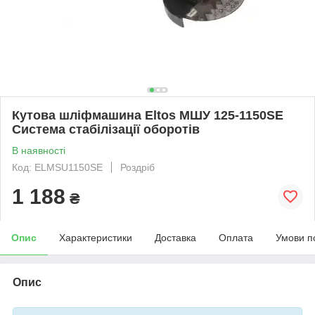
Кутова шліфмашина Eltos МШУ 125-1150SE
Система стабілізації оборотів
В наявності
Код: ELMSU1150SE
Роздріб
1 188
₴
Опис
Характеристики
Доставка
Оплата
Умови п
Опис