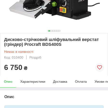
Дисково-стрічковий шліфувальний верстат
(гріндер) Procraft BDS400S
Немає в наявності
Код: 010400
Роздріб
6 750
₴
Опис
Характеристики
Доставка
Оплата
Умови п
Опис