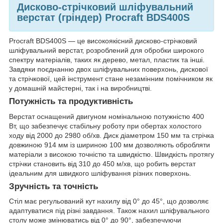
Дисково-стрічковий шліфувальний
верстат (гріндер) Procraft BDS400S
Procraft BDS400S — це високоякісний дисково-стрічковий
шліфувальний верстат, розроблений для обробки широкого
спектру матеріалів, таких як дерево, метал, пластик та інші.
Завдяки поєднанню двох шліфувальних поверхонь, дискової
та стрічкової, цей інструмент стане незамінним помічником як
у домашній майстерні, так і на виробництві.
Потужність та продуктивність
Верстат оснащений двигуном номінальною потужністю 400
Вт, що забезпечує стабільну роботу при обертах холостого
ходу від 2000 до 2980 об/хв. Диск діаметром 150 мм та стрічка
довжиною 914 мм із шириною 100 мм дозволяють обробляти
матеріали з високою точністю та швидкістю. Швидкість протягу
стрічки становить від 310 до 450 м/хв, що робить верстат
ідеальним для швидкого шліфування різних поверхонь.
Зручність та точність
Стіл має регульований кут нахилу від 0° до 45°, що дозволяє
адаптуватися під різні завдання. Також нахил шліфувального
столу може змінюватись від 0° до 90°, забезпечуючи