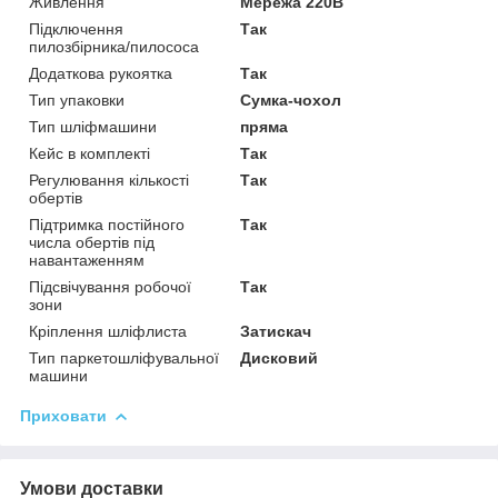
Живлення
Мережа 220В
Підключення
Так
пилозбірника/пилососа
Додаткова рукоятка
Так
Тип упаковки
Сумка-чохол
Тип шліфмашини
пряма
Кейс в комплекті
Так
Регулювання кількості
Так
обертів
Підтримка постійного
Так
числа обертів під
навантаженням
Підсвічування робочої
Так
зони
Кріплення шліфлиста
Затискач
Тип паркетошліфувальної
Дисковий
машини
Приховати
Умови доставки