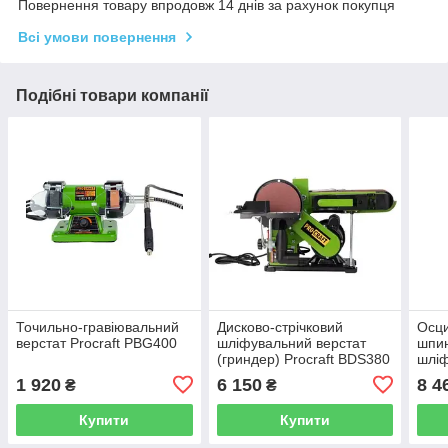
Повернення товару впродовж 14 днів за рахунок покупця
Всі умови повернення
Подібні товари компанії
Точильно-гравіювальний
Дисково-стрічковий
Осци
верстат Procraft PBG400
шліфувальний верстат
шпи
(гриндер) Procraft BDS380
шліф
(грі
1 920
6 150
8 4
₴
₴
Купити
Купити