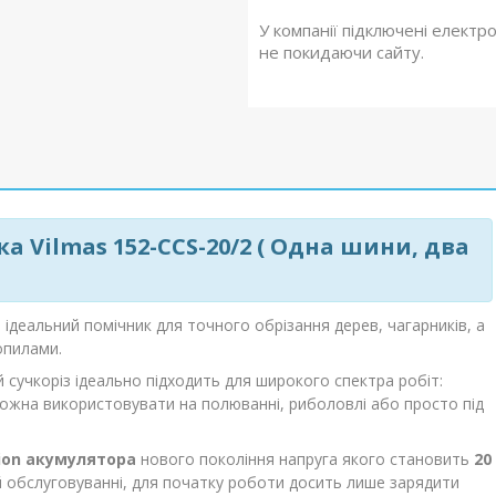
У компанії підключені електр
не покидаючи сайту.
 Vilmas 152-CCS-20/2 (
Одна
шини, два
ідеальний помічник для точного обрізання дерев, чагарників, а
опилами.
 сучкоріз ідеально підходить для широкого спектра робіт:
ї можна використовувати на полюванні, риболовлі або просто під
-ion акумулятора
нового покоління напруга якого становить
20
 й обслуговуванні, для початку роботи досить лише зарядити