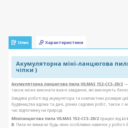
Опис
Характеристики
Акумуляторна міні-ланцюгова пилка
чіпки )
Акумуляторна ланцюгова пила VILMAS 152-CCS-20/2
— 
також може виконати важчі завдання, які виконують бенз
Завдяки роботі від акумулятора та компактних розмірів цей
будівництва вдома та дачі, різних садових робіт, також ї
час відпочинку на природі.
Мініланцюгова пила VILMAS 152-CCS-20/2
працює від
Li
В
. Пила не вимагає будь-яких особливих навичок у роботі