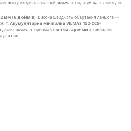
комплекту входить запасний акумулятор, який дасть змогу не
52 мм (6 дюймів)
. Висока швидкість обертання ланцюга —
обіт.
Акумуляторна мініпилка VILMAS 152-CCS-
ся двома акумуляторними
Li-ion батареями
з тривалим
 для них.