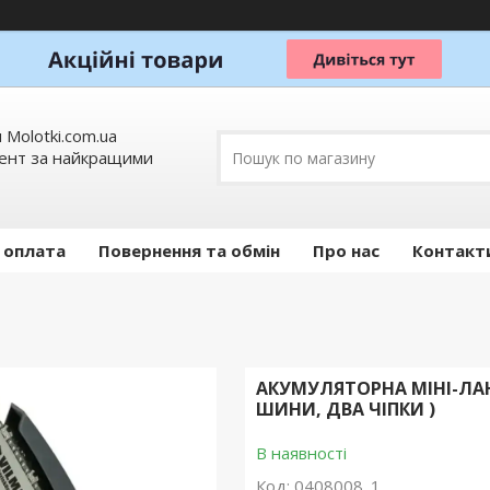
 Molotki.com.ua
мент за найкращими
 оплата
Повернення та обмін
Про нас
Контакт
АКУМУЛЯТОРНА МІНІ-ЛАН
ШИНИ, ДВА ЧІПКИ )
В наявності
Код:
0408008_1