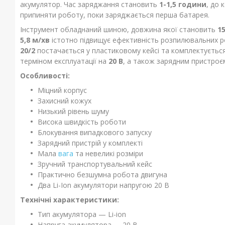
акумулятор. Час заряджання становить
1-1,5 години
, до 
припиняти роботу, поки заряджається перша батарея.
Інструмент обладнаний шиною, довжина якої становить
1
5,8 м/хв
істотно підвищує ефективність розпилювальних р
20/2
постачається у пластиковому кейсі та комплектуєть
терміном експлуатації на
20 В
, а також зарядним пристроєм
Особливості:
Міцний корпус
Захисний кожух
Низький рівень шуму
Висока швидкість роботи
Блокування випадкового запуску
Зарядний пристрій у комплекті
Мала
вага
та невеликі розміри
Зручний транспортувальний кейс
Практично безшумна робота двигуна
Два Li-Ion акумулятори напругою 20 В
Технічні характеристики:
Тип акумулятора — Li-ion
Напруга акумулятора ― 20 В