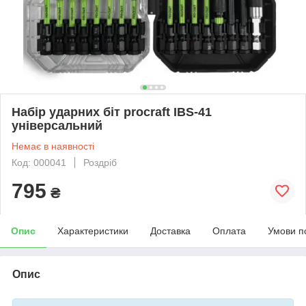
Набір ударних біт procraft IBS-41
універсальний
Немає в наявності
Код: 000041
Роздріб
795
₴
Опис
Характеристики
Доставка
Оплата
Умови п
Опис