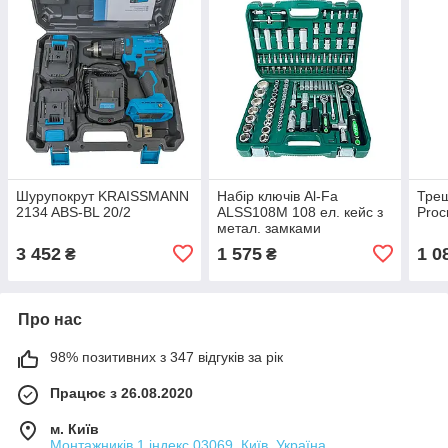
Шурупокрут KRAISSMANN
Набір ключів Al-Fa
Трещ
2134 ABS-BL 20/2
ALSS108M 108 ел. кейс з
Proc
метал. замками
3 452
1 575
1 0
₴
₴
Про нас
98% позитивних з 347 відгуків за рік
Працює з 26.08.2020
м. Київ
Монтажників 1 індекс 03069, Київ, Україна