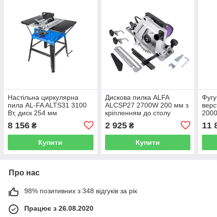
Настільна циркулярна
Дискова пилка ALFA
Фугу
пила AL-FA ALTS31 3100
ALCSP27 2700W 200 мм з
верс
Вт, диск 254 мм
кріпленням до столу
2000
(2700BT, 4800 об/хв)
шири
8 156
2 925
11 
₴
₴
висо
Купити
Купити
Про нас
98% позитивних з 348 відгуків за рік
Працює з 26.08.2020