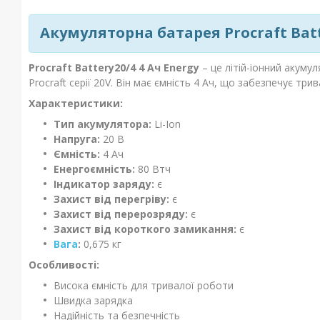
Акумуляторна батарея Procraft Batte
Procraft Battery20/4 4 Ач Energy
– це літій-іонний акуму
Procraft серії 20V. Він має ємність 4 Ач, що забезпечує тр
Характеристики:
Тип акумулятора:
Li-Ion
Напруга:
20 В
Ємність:
4 Ач
Енергоємність:
80 Втч
Індикатор заряду:
є
Захист від перегріву:
є
Захист від перерозряду:
є
Захист від короткого замикання:
є
Вага
:
0,675 кг
Особливості:
Висока ємність для тривалої роботи
Швидка зарядка
Надійність та безпечність