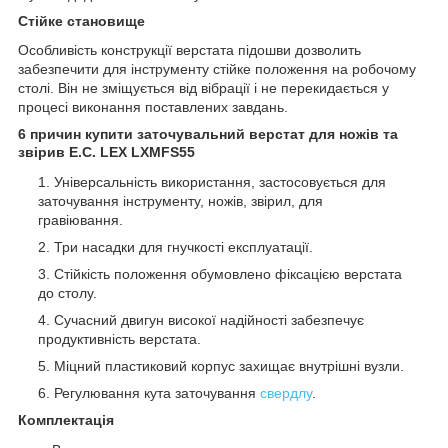
Стійке становище
Особливість конструкції верстата підошви дозволить
забезпечити для інструменту стійке положення на робочому
столі. Він не зміщується від вібрації і не перекидається у
процесі виконання поставлених завдань.
6 причин купити заточувальний верстат для ножів та
звірив E.C. LEX LXMFS55
Універсальність використання, застосовується для
заточування інструменту, ножів, звірил, для
гравіювання.
Три насадки для гнучкості експлуатації.
Стійкість положення обумовлено фіксацією верстата
до столу.
Сучасний двигун високої надійності забезпечує
продуктивність верстата.
Міцний пластиковий корпус захищає внутрішні вузли.
Регулювання кута заточування
свердлу
.
Комплектація