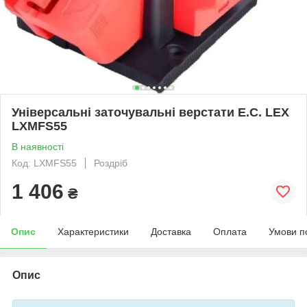
Універсальні заточувальні верстати E.C. LEX
LXMFS55
В наявності
Код: LXMFS55
Роздріб
1 406
₴
Опис
Характеристики
Доставка
Оплата
Умови п
Опис