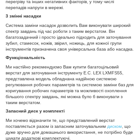
перегріву та інших негативних факторів, у тому числі
перепадів напруги в мережі.
3 змінні насадки
Система заміни насадок дозволить Вам виконувати широкий
спектр завдань під час роботи з таким верстатом. Він
багатозадачний і просто ідеально підходить для заточування
зубил, стамесок, ножів, звірил, ножиць, для кожної групи
інструментів призначена своя універсальна база або насадка.
Функціональність
Ми настійно рекомендуємо Вам купити багатоцільовий
верстат для заточування інструменту E.C. LEX LXMFS55,
представлена модель обладнана надійною системою
регулювання робочих параметрів та системою заміни баз для
коригування робочих параметрів та можливості охоплення
більшого спектру завдань, які можна було б виконувати з
таким верстатом.
Запасний диск у комплекті
Ми хочемо відзначити те, що представлений верстат
поставляється разом із запасним заточувальним
диском
, що
дуже зручно для домашнього використання, не потрібно буде
шукати додаткові комплектуючі.