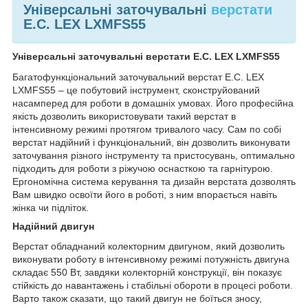
Універсальні заточувальні
верстати
E.C. LEX LXMFS55
Універсальні заточувальні верстати E.C. LEX LXMFS55
Багатофункціональний заточувальний верстат E.C. LEX
LXMFS55 – це побутовий інструмент, сконструйований
насамперед для роботи в домашніх умовах. Його професійна
якість дозволить використовувати такий верстат в
інтенсивному режимі протягом тривалого часу. Сам по собі
верстат надійний і функціональний, він дозволить виконувати
заточування різного інструменту та пристосувань, оптимально
підходить для роботи з ріжучою оснасткою та гарнітурою.
Ергономічна система керування та дизайн верстата дозволять
Вам швидко освоїти його в роботі, з ним впорається навіть
жінка чи підліток.
Надійний двигун
Верстат обладнаний колекторним двигуном, який дозволить
виконувати роботу в інтенсивному режимі потужність двигуна
складає 550 Вт, завдяки колекторній конструкції, він показує
стійкість до навантажень і стабільні обороти в процесі роботи.
Варто також сказати, що такий двигун не боїться зносу,