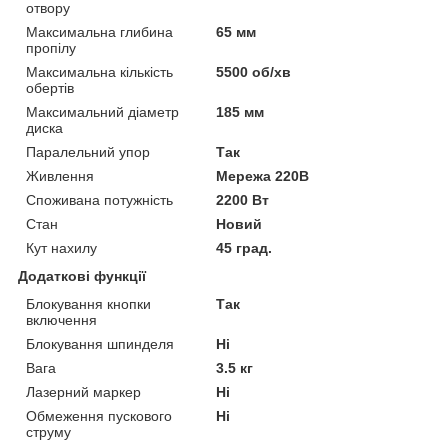
отвору
Максимальна глибина
65 мм
пропілу
Максимальна кількість
5500 об/хв
обертів
Максимальний діаметр
185 мм
диска
Паралельний упор
Так
Живлення
Мережа 220В
Споживана потужність
2200 Вт
Стан
Новий
Кут нахилу
45 град.
Додаткові функції
Блокування кнопки
Так
включення
Блокування шпинделя
Ні
Вага
3.5 кг
Лазерний маркер
Ні
Обмеження пускового
Ні
струму