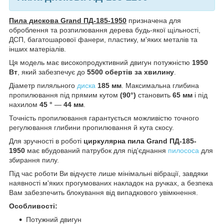
Пила дискова Grand ПД-185-1950
призначена для
оброблення та розпилювання дерева будь-якої щільності,
ДСП, багатошарової фанери, пластику, м'яких металів та
інших матеріалів.
Ця модель має високопродуктивний двигун потужністю
1950
Вт
, який забезпечує до
5500 обертів за хвилину
.
Діаметр пиляльного
диска
185 мм
. Максимальна глибина
пропилювання під прямим кутом
(90°)
становить
65 мм
і під
нахилом
45 °
—
44 мм
.
Точність пропилювання гарантується можливістю точного
регулювання глибини пропилювання й кута скосу.
Для зручності в роботі
циркулярна пила Grand ПД-185-
1950
має вбудований патрубок для під'єднання
пилососа
для
збирання пилу.
Під час роботи Ви відчуєте лише мінімальні вібрації, завдяки
наявності м'яких прогумованих накладок на ручках, а безпека
Вам забезпечить блокування від випадкового увімкнення.
Особливості:
Потужний двигун