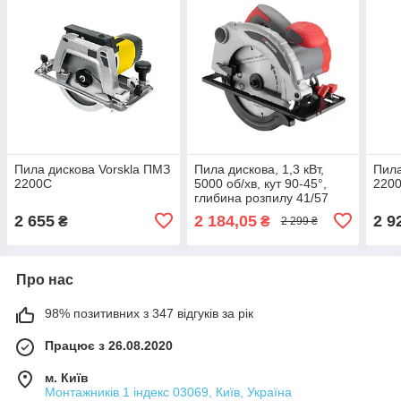
Пила дискова Vorskla ПМЗ
Пила дискова, 1,3 кВт,
Пила
2200С
5000 об/хв, кут 90-45°,
2200
глибина розпилу 41/57
мм, диск 185×20 мм
2 655
2 184,05
2 9
₴
₴
2 299 ₴
INTERTOOL DT-0613
Про нас
98% позитивних з 347 відгуків за рік
Працює з 26.08.2020
м. Київ
Монтажників 1 індекс 03069, Київ, Україна