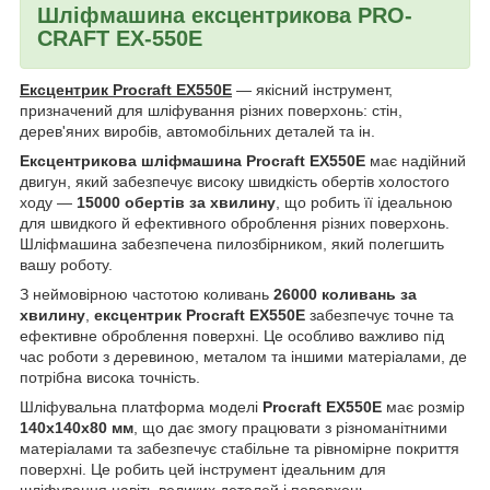
Шліфмашина ексцентрикова PRO-
CRAFT EX-550E
Ексцентрик Procraft EX550E
— якісний інструмент,
призначений для шліфування різних поверхонь: стін,
дерев'яних виробів, автомобільних деталей та ін.
Ексцентрикова шліфмашина Procraft EX550E
має надійний
двигун, який забезпечує високу швидкість обертів холостого
ходу —
15000 обертів за хвилину
, що робить її ідеальною
для швидкого й ефективного оброблення різних поверхонь.
Шліфмашина забезпечена пилозбірником, який полегшить
вашу роботу.
З неймовірною частотою коливань
26000 коливань за
хвилину
,
ексцентрик Procraft EX550E
забезпечує точне та
ефективне оброблення поверхні. Це особливо важливо під
час роботи з деревиною, металом та іншими матеріалами, де
потрібна висока точність.
Шліфувальна платформа моделі
Procraft EX550E
має розмір
140x140x80 мм
, що дає змогу працювати з різноманітними
матеріалами та забезпечує стабільне та рівномірне покриття
поверхні. Це робить цей інструмент ідеальним для
шліфування навіть великих деталей і поверхонь.