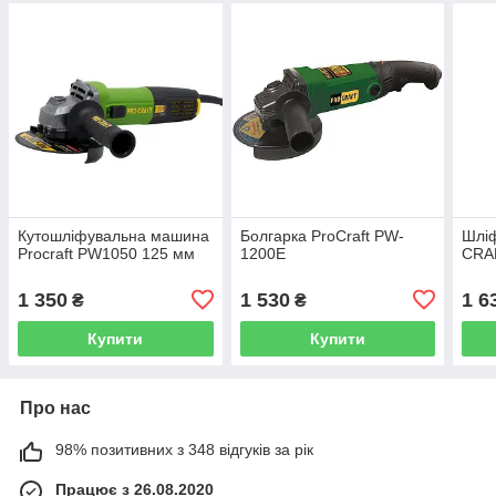
Кутошліфувальна машина
Болгарка ProCraft PW-
Шлі
Procraft PW1050 125 мм
1200Е
CRA
1 350
1 530
1 6
₴
₴
Купити
Купити
Про нас
98% позитивних з 348 відгуків за рік
Працює з 26.08.2020