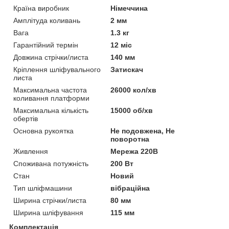
Країна виробник
Німеччина
Амплітуда коливань
2 мм
Вага
1.3 кг
Гарантійний термін
12 міс
Довжина стрічки/листа
140 мм
Кріплення шліфувального
Затискач
листа
Максимальна частота
26000 кол/хв
коливання платформи
Максимальна кількість
15000 об/хв
обертів
Основна рукоятка
Не подовжена, Не
поворотна
Живлення
Мережа 220В
Споживана потужність
200 Вт
Стан
Новий
Тип шліфмашини
вібраційна
Ширина стрічки/листа
80 мм
Ширина шліфування
115 мм
Комплектація