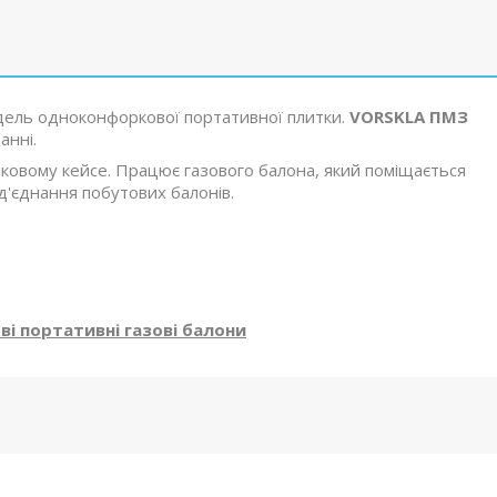
дель одноконфоркової портативної плитки.
VORSKLA ПМЗ
анні.
иковому кейсе. Працює газового балона, який поміщається
ід'єднання побутових балонів.
і портативні газові балони