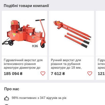
Подібні товари компанії
Гідравлічний верстат для
Ручний верстат для
Гідр
інтенсивного різання
різання та рубання
інте
арматури діаметром до
арматури до 18 мм,
арма
36мм, AFACAN Н36
AFACAN 18M
26м
185 094
7 612
121
₴
₴
Про нас
98% позитивних з 347 відгуків за рік