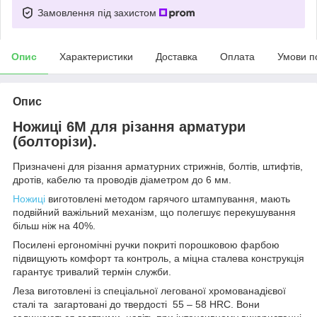
Замовлення під захистом
Опис
Характеристики
Доставка
Оплата
Умови п
Опис
Ножиці 6М для різання арматури
(болторізи).
Призначені для різання арматурних стрижнів, болтів, штифтів,
дротів, кабелю та проводів діаметром до 6 мм.
Ножиці
виготовлені методом гарячого штампування, мають
подвійний важільний механізм, що полегшує перекушування
більш ніж на 40%.
Посилені ергономічні ручки покриті порошковою фарбою
підвищують комфорт та контроль, а міцна сталева конструкція
гарантує тривалий термін служби.
Леза виготовлені із спеціальної легованої хромованадієвої
сталі та загартовані до твердості 55 – 58 HRC. Вони