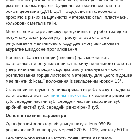
різання пиломатеріалів, будівельних і меблевих плит на
основі деревини (ДСП, ЦСП тощо), листів і фасонного
профілю з різних за щільністю матеріалів: сталі, пластмаси,
кольорових металів та ін.
Модель демонструє високу продуктивність у роботі завдяки
потужному електродвигуну. Триступенева система
регулювання маятникового ходу дає змогу здійснювати
акуратне швидкісне пропилювання.
Наявність базової опори (підошви) дає можливість
встановлювати регульований кут нахилу пиляльного полотна
у вертикальній площині, що дає змогу виконувати «косій»
розпилювання торців листового матеріалу. Для цього підошва
має гвинти фіксації положення із закладеним кроком 15°.
Як змінний інструмент у пилкотримач виробу можуть надійно
встановлюватися такі
пиляльні полотна
, як великий рідкісний
зуб, середній частий зуб, середній частий зворотний зуб,
дрібний частий зуб, середній рівномірний зуб.
Основні технічні параметри
Однофазний колекторний двигун потужністю 950 Вт
розрахований на напругу мережі 220 В ±10%, частоту 50 Гц.
Регулятор-обмежувач частоти ходів штока дає змогу