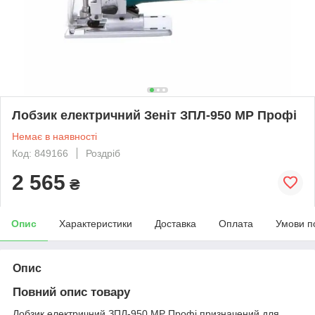
Лобзик електричний Зеніт ЗПЛ-950 МР Профі
Немає в наявності
Код: 849166
Роздріб
2 565
₴
Опис
Характеристики
Доставка
Оплата
Умови п
Опис
Повний опис товару
Лобзик електричний ЗПЛ-950 МР Профі призначений для