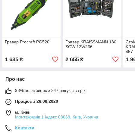
Гравер Procraft PG520
Гравер KRAISSMANN 180
Стр
SGW 12V/236
KRA
457
1 635
2 655
1 9
₴
₴
Про нас
98% позитивних з 347 відгуків за рік
Працює з 26.08.2020
м. Київ
Монтажників 1 індекс 03069, Київ, Україна
Контакти