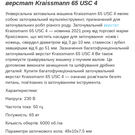
верстат Kraissmann 65 USC 4
Універсальна затовальна машина Kraissmann 65 USC 4 являє
собою заточувальний мультиінструмент, призначений для
заточувальних робіт різного роду. Заточувальний
верстат
Kraissmann 65 USC 4 — новинка 2021 року від торгової марки
Краіссманн, що містить насадки для заточування: ножів і
ножиць, свердел діаметром від 3 до 10 мм, стамесок і зубил
завширшки від 6 до 51 мм. Зазначення багатофункціональний
заточувальний верстат Kraissmann 65 USC 4 Ви також
отримуєте гравірувальну машину з гнучким валом. Це
допоможе виконати зачищення та шліфування дрібних
деталей. Купити багатофункціональний заточувальний
верстат Kraissmann 65 USC 4 — означає розв'язати безліч
питань, пов'язаних із заточуванням інструмента.
Характеристики:
Напруга: 230 В
Частота тока: 50 гц
Потужність: 65 вт
Кількість обертів: 6000 об./хв
Параметри заточкового кола: 48х10х7,5 мм