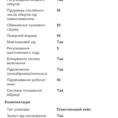
обертів
Підтримка постійного
Ні
числа обертів під
навантаженням
Обмеження пускового
Ні
струму
Лазерний маркер
Ні
Маятниковий хід
Так
Регулювання
5
маятникового ходу
Блокування кнопки
Так
включення
Підключення
Так
пилозбірника/пилососа
Підсвічування робочої
Ні
зони
Система погашення
Так
вібрації
Комплектація
Тип упаковки
Пластиковий кейс
Захист від сколювання
Так