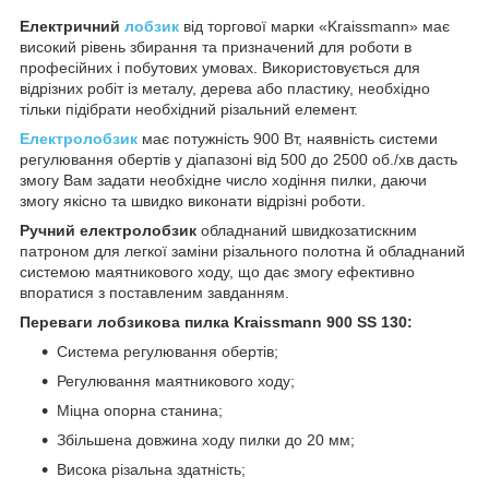
Електричний
лобзик
від торгової марки «Kraissmann» має
високий рівень збирання та призначений для роботи в
професійних і побутових умовах. Використовується для
відрізних робіт із металу, дерева або пластику, необхідно
тільки підібрати необхідний різальний елемент.
Електролобзик
має потужність 900 Вт, наявність системи
регулювання обертів у діапазоні від 500 до 2500 об./хв дасть
змогу Вам задати необхідне число ходіння пилки, даючи
змогу якісно та швидко виконати відрізні роботи.
Ручний електролобзик
обладнаний швидкозатискним
патроном для легкої заміни різального полотна й обладнаний
системою маятникового ходу, що дає змогу ефективно
впоратися з поставленим завданням.
Переваги лобзикова пилка Kraissmann 900 SS 130:
Система регулювання обертів;
Регулювання маятникового ходу;
Міцна опорна станина;
Збільшена довжина ходу пилки до 20 мм;
Висока різальна здатність;