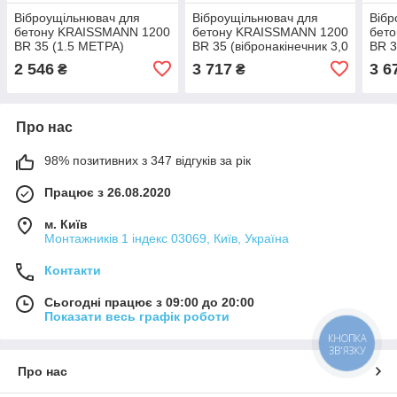
Віброущільнювач для
Віброущільнювач для
Вібр
бетону KRAISSMANN 1200
бетону KRAISSMANN 1200
бет
BR 35 (1.5 МЕТРА)
BR 35 (вібронакінечник 3,0
BR 3
м)
1,5 
2 546
3 717
3 6
₴
₴
Про нас
98% позитивних з 347 відгуків за рік
Працює з 26.08.2020
м. Київ
Монтажників 1 індекс 03069, Київ, Україна
Контакти
Сьогодні працює з 09:00 до 20:00
Показати весь графік роботи
КНОПКА
ЗВ'ЯЗКУ
Про нас