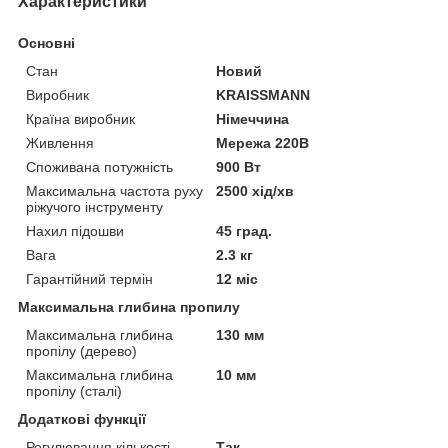
Характеристики
Основні
Стан
Новий
Виробник
KRAISSMANN
Країна виробник
Німеччина
Живлення
Мережа 220В
Споживана потужність
900 Вт
Максимальна частота руху
2500 хід/хв
ріжучого інструменту
Нахил підошви
45 град.
Вага
2.3 кг
Гарантійний термін
12 міс
Максимальна глибина пропилу
Максимальна глибина
130 мм
пропілу (дерево)
Максимальна глибина
10 мм
пропілу (сталі)
Додаткові функції
Регулювання кількості
Так