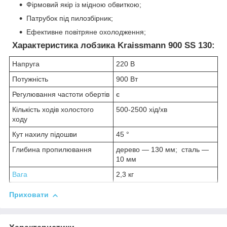
Фірмовий якір із мідною обвиткою;
Патрубок під пилозбірник;
Ефективне повітряне охолодження;
Характеристика лобзика Kraissmann 900 SS 130:
Напруга
220 В
Потужність
900 Вт
Регулювання частоти обертів
є
Кількість ходів холостого
500-2500 хід/хв
ходу
Кут нахилу підошви
45 °
Глибина пропилювання
дерево — 130 мм; сталь —
10 мм
Вага
2,3 кг
Приховати