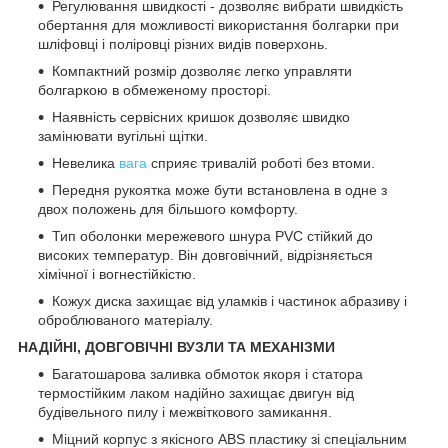
Регулювання швидкості - дозволяє вибрати швидкість
обертання для можливості використання болгарки при
шліфовці і поліровці різних видів поверхонь.
Компактний розмір дозволяє легко управляти
болгаркою в обмеженому просторі.
Наявність сервісних кришок дозволяє швидко
замінювати вугільні щітки.
Невелика
вага
сприяє тривалій роботі без втоми.
Передня рукоятка може бути встановлена в одне з
двох положень для більшого комфорту.
Тип оболонки мережевого шнура PVC стійкий до
високих температур. Він довговічний, відрізняється
хімічної і вогнестійкістю.
Кожух диска захищає від уламків і частинок абразиву і
оброблюваного матеріалу.
НАДІЙНІ, ДОВГОВІЧНІ ВУЗЛИ ТА МЕХАНІЗМИ
Багатошарова заливка обмоток якоря і статора
термостійким лаком надійно захищає двигун від
будівельного пилу і межвіткового замикання.
Міцний корпус з якісного ABS пластику зі спеціальним