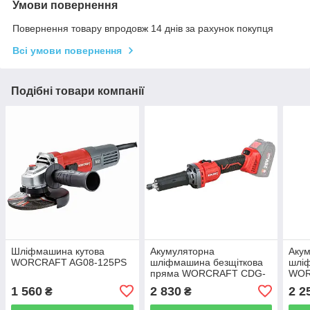
Умови повернення
Повернення товару впродовж 14 днів за рахунок покупця
Всі умови повернення
Подібні товари компанії
Шліфмашина кутова
Акумуляторна
Акум
WORCRAFT AG08-125PS
шліфмашина безщіткова
шлі
пряма WORCRAFT CDG-
WOR
S20LiB
CAG
1 560
2 830
2 2
₴
₴