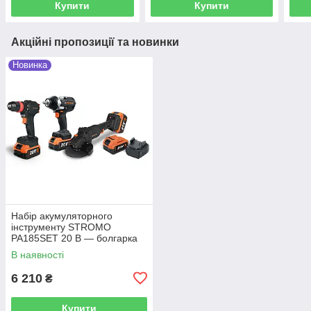
Купити
Купити
Акційні пропозиції та новинки
Новинка
Набір акумуляторного
інструменту STROMO
PA185SET 20 В — болгарка
125 мм, гайковерт 650 Нм,
В наявності
шурупокрут, 3 АКБ 4 А·год, 2
ЗП
6 210
₴
Купити