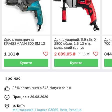
Дриль електрична
Дриль ударний, 0,9 кВт, 0-
Дри
KRAISSMANN 600 BM 13
2800 об/хв, 1,5-13 мм,
700-
металевий корпус
редуктора,
1 181
2 089,05
844
₴
₴
2 199 ₴
швидкозатискний патрон
INTERTOOL WT-0119
Купити
Купити
Про нас
98% позитивних з 348 відгуків за рік
Працює з 26.08.2020
м. Київ
Монтажників 1 індекс 03069, Київ, Україна