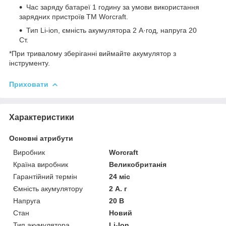
Час заряду батареї 1 годину за умови використання
зарядних пристроїв ТМ Worcraft.
Тип Li-ion, ємність акумулятора 2 А·год, напруга 20
Ст.
*При тривалому зберіганні виймайте акумулятор з
інструменту.
Приховати
Характеристики
Основні атрибути
Виробник
Worcraft
Країна виробник
Великобританія
Гарантійний термін
24 міс
Ємність акумулятору
2 А. г
Напруга
20 В
Стан
Новий
Тип акумулятора
Li-Ion