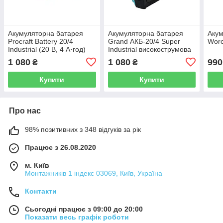
Акумуляторна батарея
Акумуляторна батарея
Акум
Procraft Battery 20/4
Grand АКБ-20/4 Super
Worc
Industrial (20 В, 4 А·год)
Industrial високострумова
1 080
1 080
990
₴
₴
Купити
Купити
Про нас
98% позитивних з 348 відгуків за рік
Працює з 26.08.2020
м. Київ
Монтажників 1 індекс 03069, Київ, Україна
Контакти
Сьогодні працює з 09:00 до 20:00
Показати весь графік роботи