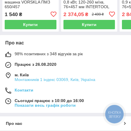
машина VORSKLA ПМЗ
0,8 кВт, 120-260 м/хв,
0,9 
650/457
76×457 мм INTERTOOL
76×
WT-0529
WT-
1 540
2 374,05
2 8
₴
₴
2 499 ₴
Купити
Купити
Про нас
98% позитивних з 348 відгуків за рік
Працює з 26.08.2020
м. Київ
Монтажників 1 індекс 03069, Київ, Україна
Контакти
Сьогодні працює з 10:00 до 16:00
Показати весь графік роботи
КНОПКА
ЗВ'ЯЗКУ
Про нас