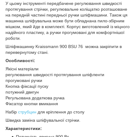
У цьому інструменті передбачене регулювання швидкості
протягування стрічки, регулювальне коліщатко розташоване
на передній частині передньої ручки шліфмашини. Також ця
машинка шліфувальна може бути обладнана пило-збірним
мішком, який йде в комплекті. Корпус виготовлений із міцного
надійного пластику, а ручки прогумовані для комфортнішої
роботи.
Шліфмашинку Kraissmann 900 BSU 76 можна закріпити в
перевернутому стані.
Особливості:
Якісні матеріали
регулювання швидкості протягування шліфленти
прогумовані ручки
Кнопка фіксації пуску
потужний двигун
Регульована додаткова ручка
Фіксатор кнопки вмикання
Набір
струбцин
для кріплення до столу
Швидка заміна шліфувальної стрічки.
Характеристики:
Потужність двигуна 900 Вт.