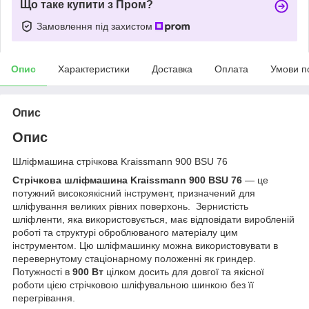
Що таке купити з Пром?
Замовлення під захистом
Опис
Характеристики
Доставка
Оплата
Умови п
Опис
Опис
Шліфмашина стрічкова Kraissmann 900 BSU 76
Стрічкова шліфмашина Kraissmann 900 BSU 76
— це
потужний високоякісний інструмент, призначений для
шліфування великих рівних поверхонь. Зернистість
шліфленти, яка використовується, має відповідати виробленій
роботі та структурі оброблюваного матеріалу цим
інструментом. Цю шліфмашинку можна використовувати в
перевернутому стаціонарному положенні як гриндер.
Потужності в
900 Вт
цілком досить для довгої та якісної
роботи цією стрічковою шліфувальною шинкою без її
перегрівання.