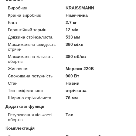
Виробник
KRAISSMANN
Країна виробник
Німеччина
Вага
2.7 кг
Гарантійний термін
12 міс
Довжина стрічки/листа
533 мм
Максимальна швидкість
380 м/хв
стрічки
Максимальна кількість
380 об/хв
обертів
Живлення
Мережа 220В
Споживана потужність
900 Вт
Стан
Новий
Тип шліфмашини
стрічкова
Ширина стрічки/листа
76 мм
Додаткові функції
Регулювання кількості
Так
обертів
Комплектація