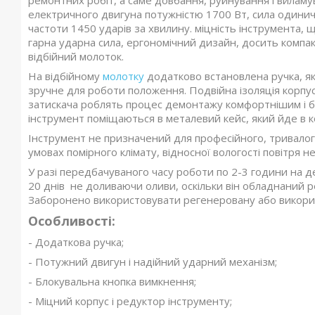
ремонтних робіт, а саме довбання, руйнування і виламу
електричного двигуна потужністю 1700 Вт, сила одинич
частоти 1450 ударів за хвилину. міцність інструмента, 
гарна ударна сила, ергономічний дизайн, досить компак
відбійний молоток.
На відбійному
молотку
додатково встановлена ручка, яка
зручне для роботи положення. Подвійна ізоляція корпус
затискача роблять процес демонтажу комфортнішим і б
інструмент поміщаються в металевий кейс, який йде в к
Інструмент не призначений для професійного, тривалог
умовах помірного клімату, відносної вологості повітря 
У разі передбачуваного часу роботи по 2-3 години на 
20 днів не доливаючи оливи, оскільки він обладнаний р
Заборонено використовувати регенеровану або викорис
Особливості:
- Додаткова ручка;
- Потужний двигун і надійний ударний механізм;
- Блокувальна кнопка вимкнення;
- Міцний корпус і редуктор інструменту;