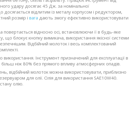
вання бетону, скель і асфальту. Працює інструмент від
ного удару досягає 45 Дж. за номінальної
що досягається відлитим із металу корпусом і редуктором,
тний розмір і
вага
дають змогу ефективно використовувати
 повертається відносно осі, встановлюючи її в будь-яке
у, що блокує кнопку вимикача, використання якісної системи
езпечнішим. Відбійний молоток і весь комплектований
омплекті.
о використання. Інструмент призначений для експлуатації в
не більш ніж 80% без прямого впливу атмосферних опадів.
день, відбійний молоток можна використовувати, приблизно
езервуаром для олії. Олія для використання SAE10W40.
тану олію.