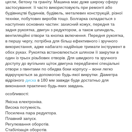
цегли, бетону та граніту. Машина має дуже широку сферу
застосування: її часто використовують при ремонті або
будівництві будинків, будівель, металевих конструкцій, різної
техніки, побутових виробів тощо. Болгарка складається з
наступних основних частин: захисний кожух, передня та
задня рукоятка, двигун з редуктором, а також шпиндель,
вентиляційні отвори та кнопка включення. Передня рукоятка,
в першу чергу, потрібна для більш ефективного і зручного
використання, адже набагато надійніше тримати інструмент в
обох руках. Рукоятка встановлюється шляхом її закрутки в
один із трьох різьбових отворів. Для швидкого та зручного
доступу до вугільних щіток двигуна передбачені спеціальні
отвори з гвинтами по обидва боки корпусу – вони легко
відкручуються за допомогою будь-якої викрутки. Діаметра
відрізного
диска
в 180 мм завжди буде достатньо для
виконання практично будь-яких завдань.
особливості:
Якісна електроніка.
Висока потужність.
Посилена пара редуктора.
Плавний запуск.
Регулювання оборотів.
Стабілізація оборотів.