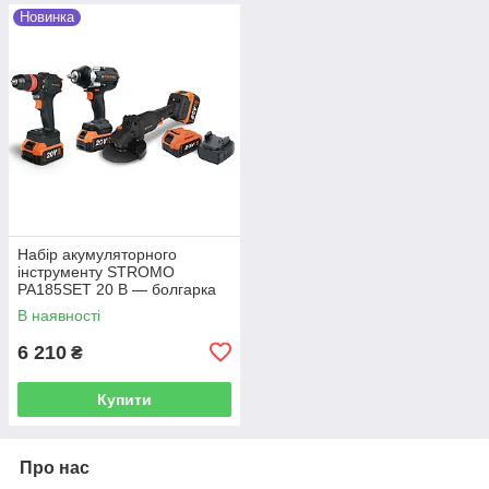
Новинка
Набір акумуляторного
інструменту STROMO
PA185SET 20 В — болгарка
125 мм, гайковерт 650 Нм,
В наявності
шурупокрут, 3 АКБ 4 А·год, 2
ЗП
6 210
₴
Купити
Про нас