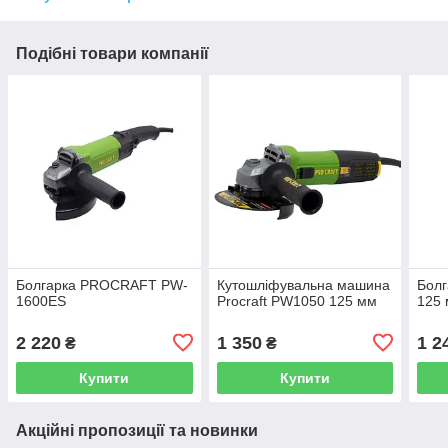
Подібні товари компанії
Болгарка PROCRAFT PW-
Кутошліфувальна машина
Болг
1600ES
Procraft PW1050 125 мм
125
2 220
1 350
1 2
₴
₴
Купити
Купити
Акційні пропозиції та новинки