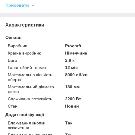
Приховати
Характеристики
Основні
Виробник
Procraft
Країна виробник
Німеччина
Вага
2.6 кг
Гарантійний термін
12 міс
Максимальна кількість
8000 об/хв
обертів
Максимальний діаметр
180 мм
диска
Споживана потужність
2200 Вт
Стан
Новий
Додаткові функції
Блокування кнопки
Так
включення
Блокування шпинделя
Так