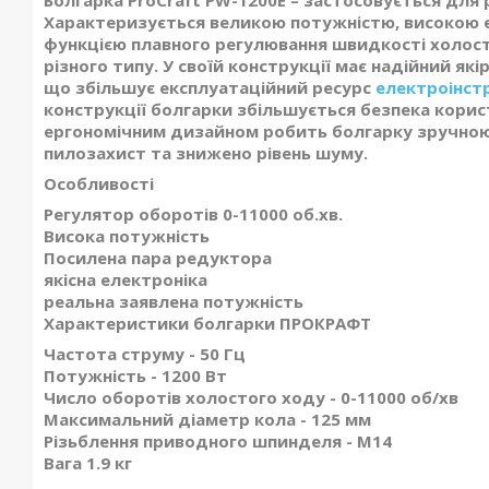
Болгарка ProCraft PW-1200Е – застосовується для р
Характеризується великою потужністю, високою 
функцією плавного регулювання швидкості холост
різного типу. У своїй конструкції має надійний як
що збільшує експлуатаційний ресурс
електроінст
конструкції болгарки збільшується безпека кори
ергономічним дизайном робить болгарку зручною 
пилозахист та знижено рівень шуму.
Особливості
Регулятор оборотів 0-11000 об.хв.
Висока потужність
Посилена пара редуктора
якісна електроніка
реальна заявлена потужність
Характеристики болгарки ПРОКРАФТ
Частота струму - 50 Гц
Потужність - 1200 Вт
Число оборотів холостого ходу - 0-11000 об/хв
Максимальний діаметр кола - 125 мм
Різьблення приводного шпинделя - М14
Вага 1.9 кг