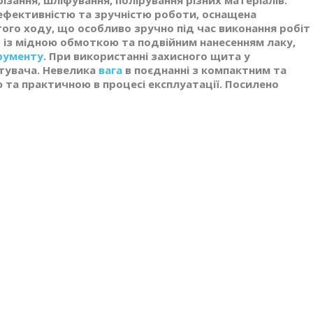
ізання, шліфування, полірування різних матеріалів.
ефективністю та зручністю роботи, оснащена
ого ходу, що особливо зручно під час виконання робіт
ір із мідною обмоткою та подвійним нанесенням лаку,
рументу
. При використанні захисного щита у
стувача. Невелика
вага
в поєднанні з компактним та
та практичною в процесі експлуатації. Посилено