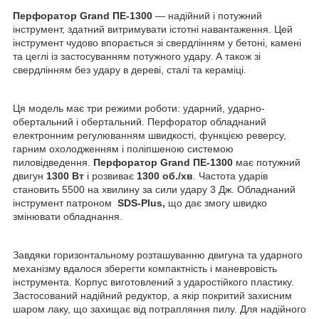
Перфоратор Grand ПЕ-1300
— надійний і потужний
інструмент, здатний витримувати істотні навантаження. Цей
інструмент чудово впорається зі свердлінням у бетоні, камені
та цеглі із застосуванням потужного удару. А також зі
свердлінням без удару в дереві, сталі та кераміці.
Ця модель має три режими роботи: ударний, ударно-
обертальний і обертальний. Перфоратор обладнаний
електронним регулюванням швидкості, функцією реверсу,
гарним охолодженням і поліпшеною системою
пиловідведення.
Перфоратор Grand ПЕ-1300
має потужний
двигун
1300 Вт
і розвиває
1300 об./хв
. Частота ударів
становить 5500 на хвилину за сили удару 3 Дж. Обладнаний
інструмент патроном
SDS-Plus,
що дає змогу швидко
змінювати обладнання.
Завдяки горизонтальному розташуванню двигуна та ударного
механізму вдалося зберегти компактність і маневровість
інструмента. Корпус виготовлений з ударостійкого пластику.
Застосований надійний редуктор, а якір покритий захисним
шаром лаку, що захищає від потрапляння пилу. Для надійного