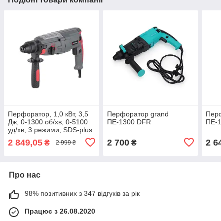
Перфоратор, 1,0 кВт, 3,5
Перфоратор grand
Пер
Дж, 0-1300 об/хв, 0-5100
ПЕ-1300 DFR
ПЕ-
уд/хв, 3 режими, SDS-plus
INTERTOOL DT-0185
2 849,05
2 700
2 6
₴
₴
2 999 ₴
Про нас
98% позитивних з 347 відгуків за рік
Працює з 26.08.2020