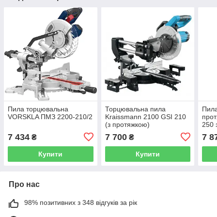
Пила торцювальна
Торцювальна пила
Пила
VORSKLA ПМЗ 2200-210/2
Kraissmann 2100 GSI 210
про
(з протяжкою)
250 
7 434
7 700
7 8
₴
₴
Купити
Купити
Про нас
98% позитивних з 348 відгуків за рік