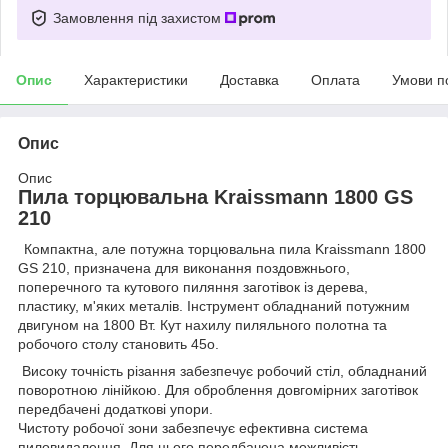
Замовлення під захистом
Опис
Характеристики
Доставка
Оплата
Умови п
Опис
Опис
Пила торцювальна Kraissmann 1800 GS
210
Компактна, але потужна торцювальна пила Kraissmann 1800
GS 210, призначена для виконання поздовжнього,
поперечного та кутового пиляння заготівок із дерева,
пластику, м'яких металів. Інструмент обладнаний потужним
двигуном на 1800 Вт. Кут нахилу пиляльного полотна та
робочого столу становить 45o.
Високу точність різання забезпечує робочий стіл, обладнаний
поворотною лінійкою. Для оброблення довгомірних заготівок
передбачені додаткові упори.
Чистоту робочої зони забезпечує ефективна система
пиловидалення. Для цього передбачена можливість