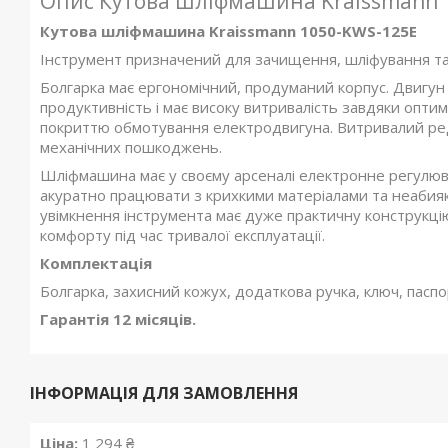
Опис
Кутова шліфмашина Kraissmann 
Кутова шліфмашина Kraissmann 1050-KWS-125E
Інструмент призначений для зачищення, шліфування та в
Болгарка має ергономічний, продуманий корпус. Двигу
продуктивність і має високу витривалість завдяки опти
покриттю обмотування електродвигуна. Витривалий ре
механічних пошкоджень.
Шліфмашина має у своєму арсеналі електронне регулю
акуратно працювати з крихкими матеріалами та неабия
увімкнення інструмента має дуже практичну конструкцію
комфорту під час тривалої експлуатації.
Комплектація
Болгарка, захисний кожух, додаткова ручка, ключ, паспо
Гарантія 12 місяців.
ІНФОРМАЦІЯ ДЛЯ ЗАМОВЛЕННЯ
Ціна:
1 294 ₴