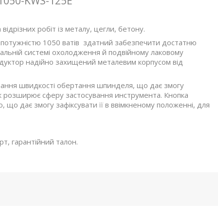
1050-KWS-125E
ідрізних робіт із металу, цегли, бетону.
н потужністю 1050 ватів здатний забезпечити достатню
мальній системі охолодження й подвійному лаковому
дуктор надійно захищений металевим корпусом від
вання швидкості обертання шпинделя, що дає змогу
к розширює сферу застосування инструмента. Кнопка
, що дає змогу зафіксувати її в ввімкненому положенні, для
рт, гарантійний талон.