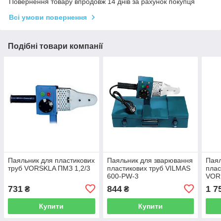
Повернення товару впродовж 14 днів за рахунок покупця
Всі умови повернення
Подібні товари компанії
Паяльник для пластикових
Паяльник для зварювання
Паял
труб VORSKLA ПМЗ 1,2/3
пластикових труб VILMAS
плас
600-PW-3
VOR
731
844
1 7
₴
₴
Купити
Купити