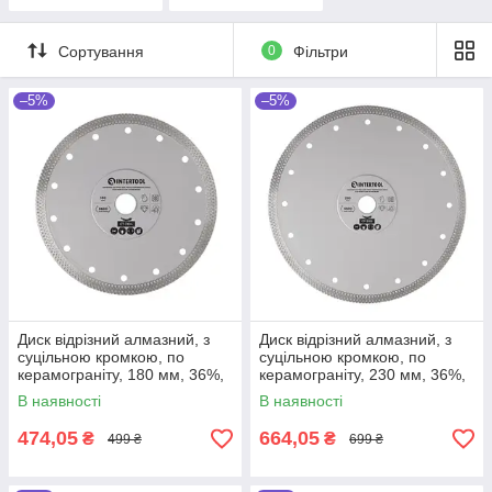
Сортування
0
Фільтри
–5%
–5%
Диск відрізний алмазний, з
Диск відрізний алмазний, з
суцільною кромкою, по
суцільною кромкою, по
керамограніту, 180 мм, 36%,
керамограніту, 230 мм, 36%,
8600 об/хв INTERTOOL CT-
6600 об/хв INTERTOOL CT-
В наявності
В наявності
3104
3105
474,05
664,05
₴
₴
499 ₴
699 ₴