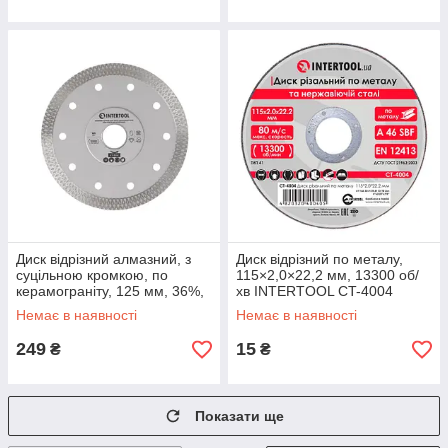
Диск відрізний алмазний, з
Диск відрізний по металу,
суцільною кромкою, по
115×2,0×22,2 мм, 13300 об/
керамограніту, 125 мм, 36%,
хв INTERTOOL CT-4004
12200 об/хв INTERTOOL CT-
Немає в наявності
Немає в наявності
3102
249
15
₴
₴
Показати ще