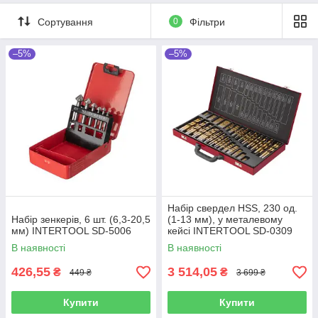
Сортування
0
Фільтри
–5%
–5%
Набір свердел HSS, 230 од.
Набір зенкерів, 6 шт. (6,3-20,5
(1-13 мм), у металевому
мм) INTERTOOL SD-5006
кейсі INTERTOOL SD-0309
В наявності
В наявності
426,55
3 514,05
₴
₴
449 ₴
3 699 ₴
Купити
Купити