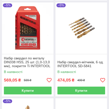
–5%
–5%
Набір свердел по металу
DIN338 HSS, 25 шт. (1,0-13,0
Набір свердел-мітчиків, 6 од.
мм), покриття Ti INTERTOOL
INTERTOOL SD-5841
SD-0025
В наявності
В наявності
569,05
474,05
₴
₴
599 ₴
499 ₴
Купити
Купити
–5%