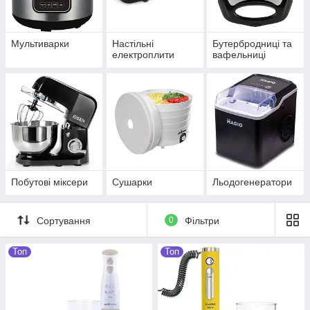
Мультиварки
Настільні
Бутербродниці та
електроплити
вафельниці
Побутові міксери
Сушарки
Льодогенератори
Сортування
0
Фільтри
Топ
Топ