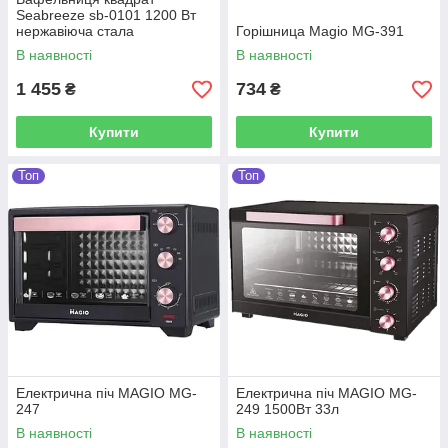
Seabreeze sb-0101 1200 Вт
нержавіюча стала
Горішница Magio MG-391
В наявності
В наявності
1 455
734
₴
₴
Купити
Купити
Топ
Топ
Електрична піч MAGIO MG-
Електрична піч MAGIO МG-
247
249 1500Вт 33л
В наявності
В наявності