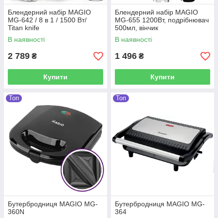
Блендерний набір MAGIO
Блендерний набір MAGIO
MG-642 / 8 в 1 / 1500 Вт/
МG-655 1200Вт, подрібнювач
Titan knife
500мл, вінчик
В наявності
В наявності
2 789
1 496
₴
₴
Купити
Купити
Топ
Топ
Бутербродниця MAGIO MG-
Бутербродниця MAGIO MG-
360N
364