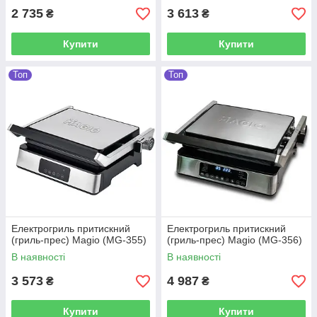
2 735
3 613
₴
₴
Купити
Купити
Топ
Топ
Електрогриль притискний
Електрогриль притискний
(гриль-прес) Magio (МG-355)
(гриль-прес) Magio (МG-356)
В наявності
В наявності
3 573
4 987
₴
₴
Купити
Купити