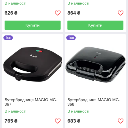
В наявності
В наявності
626
864
₴
₴
Купити
Купити
Топ
Топ
Бутербродниця MAGIO MG-
Бутербродниця MAGIO MG-
367
368
В наявності
В наявності
765
683
₴
₴