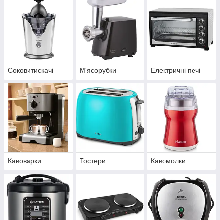
Соковитискачі
М'ясорубки
Електричні печі
Кавоварки
Тостери
Кавомолки