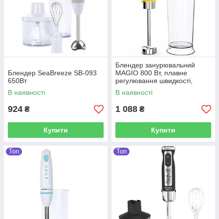
Блендер занурювальний
Блендер SeaBreeze SB-093
MAGIO 800 Вт, плавне
650Вт
регулювання швидкості,
мірна склянка 600 мл
В наявності
В наявності
924
1 088
₴
₴
Купити
Купити
Топ
Топ