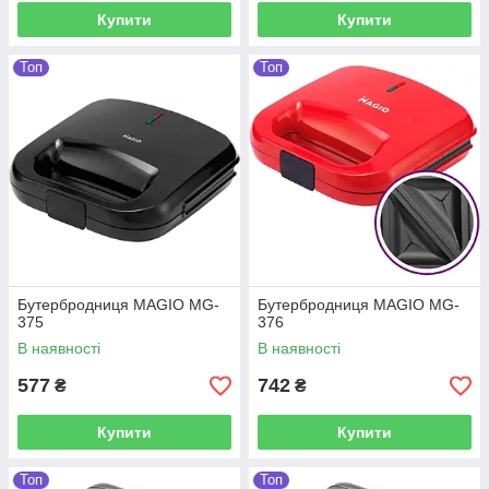
Купити
Купити
Топ
Топ
Бутербродниця MAGIO MG-
Бутербродниця MAGIO MG-
375
376
В наявності
В наявності
577
742
₴
₴
Купити
Купити
Топ
Топ