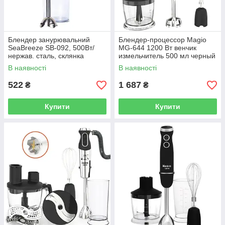
Блендер занурювальний
Блендер-процессор Magio
SeaBreeze SB-092, 500Вт/
МG-644 1200 Вт венчик
нержав. сталь, склянка
измельчитель 500 мл черный
600мл
В наявності
В наявності
522
1 687
₴
₴
Купити
Купити